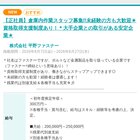
NEW
おすすめ
【正社員】倉庫内作業スタッフ募集!!未経験の方も大歓迎★
資格取得支援制度あり！＊大手企業との取引がある安定企
業★
株式会社 平野ファスナー
掲載期間：2026年8月7日(金)～2026年8月27日(木)
＊社名はファスナーですが、ボルトなど金属製品を取り扱っている企業です
（ファスナー=締結という意味あり）！
＊資格取得支援制度があり、働きながらステップアップできます◎
＊未経験の方も歓迎！経験者は優遇します！
＊残業代は別途支給＆各種手当も充実☆彡
＜初年度推定年収＞
300万円～
※各種手当・賞与含む。給与はスキル・経験等を考慮の上、決
定。
給与
■月給：200,000円～250,000円
※残業代別途支給
※別途各種手当あり