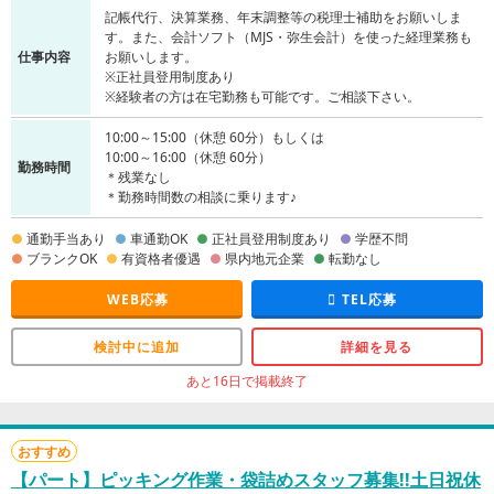
記帳代行、決算業務、年末調整等の税理士補助をお願いしま
す。また、会計ソフト（MJS・弥生会計）を使った経理業務も
仕事内容
お願いします。
※正社員登用制度あり
※経験者の方は在宅勤務も可能です。ご相談下さい。
10:00～15:00（休憩 60分）もしくは
10:00～16:00（休憩 60分）
勤務時間
＊残業なし
＊勤務時間数の相談に乗ります♪
通勤手当あり
車通勤OK
正社員登用制度あり
学歴不問
ブランクOK
有資格者優遇
県内地元企業
転勤なし
WEB応募
TEL応募
検討中に追加
詳細を見る
あと16日で掲載終了
おすすめ
【パート】ピッキング作業・袋詰めスタッフ募集!!土日祝休