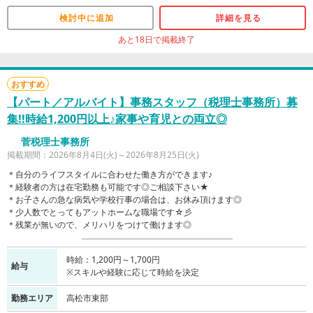
検討中に追加
詳細を見る
あと18日で掲載終了
おすすめ
【パート／アルバイト】事務スタッフ（税理士事務所）募
集!!時給1,200円以上♪家事や育児との両立◎
菅税理士事務所
掲載期間：2026年8月4日(火)～2026年8月25日(火)
＊自分のライフスタイルに合わせた働き方ができます♪
＊経験者の方は在宅勤務も可能です◎ご相談下さい★
＊お子さんの急な病気や学校行事の場合は、お休み頂けます◎
＊少人数でとってもアットホームな職場です☆彡
＊残業が無いので、メリハリをつけて働けます◎
時給：1,200円～1,700円
給与
※スキルや経験に応じて時給を決定
勤務エリア
高松市東部