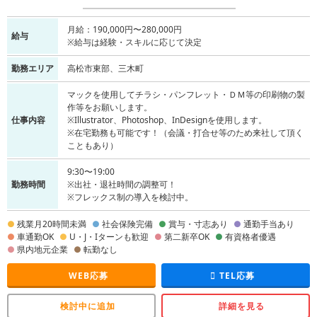
月給：190,000円〜280,000円
給与
※給与は経験・スキルに応じて決定
勤務エリア
高松市東部、三木町
マックを使用してチラシ・パンフレット・ＤＭ等の印刷物の製
作等をお願いします。
仕事内容
※Illustrator、Photoshop、InDesignを使用します。
※在宅勤務も可能です！（会議・打合せ等のため来社して頂く
こともあり）
9:30〜19:00
勤務時間
※出社・退社時間の調整可！
※フレックス制の導入を検討中。
残業月20時間未満
社会保険完備
賞与・寸志あり
通勤手当あり
車通勤OK
U・J・Iターンも歓迎
第二新卒OK
有資格者優遇
県内地元企業
転勤なし
WEB応募
TEL応募
検討中に追加
詳細を見る