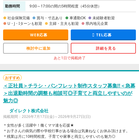
勤務時間
9:00～17:00の間の5時間程度（45分休憩）
社会保険完備
賞与・寸志あり
車通勤OK
未経験者歓迎
U・J・Iターンも歓迎
主婦・主夫も歓迎
県内地元企業
WEB応募
TEL応募
検討中に追加
詳細を見る
あと1日で掲載終了
おすすめ
＜正社員＞チラシ・パンフレット制作スタッフ募集!!＜急募
＞出退勤時間の調整も相談可◎子育てと両立しやすいのが
魅力◎
ダイレクト株式会社
掲載期間：2026年7月17日(金)～2026年9月27日(日)
＊女性が多く活躍中！働くママ達を応援★
＊お子さんの病気の際や学校行事がある場合は気兼ねなくお休み頂けます。
＊残業は月に10時間程度。子育てや家事と両立しやすいのも魅力◎