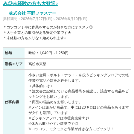
み◎未経験の方も大歓迎♪
株式会社 平野ファスナー
掲載期間：2026年7月27日(月)～2026年8月10日(月)
＊コツコツ丁寧に作業をするのが好きな方にオススメ◎
＊大手企業との取引がある安定企業です★
＊未経験の方もムリなく始められます♪
給与
時給：1,040円～1,250円
勤務エリア
高松市東部
小さい金属（ボルト・ナット）を扱うピッキングフロアでの軽
作業や電話応対をお任せします。
＜具体的には＞
＊注文書に記載している商品番号を確認し、該当する商品をピ
ッキングをお願いします。
仕事内容
＊商品の袋詰めをお願いします。
※メインは細かい商品で、中には20キロほどの商品もあります
が女性も活躍しています
※ピッキングフロアは冷暖房完備☆彡
※休みも取りやすい環境です◎
※コツコツ、モクモクと作業が好きな方にピッタリ！