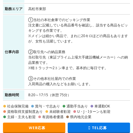
勤務エリア
高松市東部
①当社の本社倉庫でのピッキング作業
注文書に記載している商品番号を確認し、該当する商品をピッ
キングする作業です。
※メインは細かい商品で、まれに20キロほどの商品もあります
が、女性も活躍しています。
仕事内容
②取引先への納品業務
当社取引先（東証プライム上場大手建設機械メーカー）への納
品業務です。
※軽トラック〜2トン車まで。基本的に毎日です。
③その他本社社屋内での作業
入荷商品の棚入れなどをお願いします。
勤務時間
8:20～17:15（休憩 75分）
社会保険完備
賞与・寸志あり
通勤手当あり
車通勤OK
資格取得支援制度あり
未経験者歓迎
U・J・Iターンも歓迎
主婦・主夫も歓迎
有資格者優遇
県内地元企業
WEB応募
TEL応募