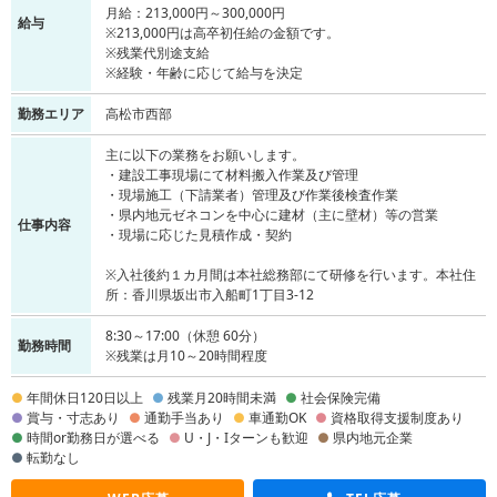
月給：213,000円～300,000円
給与
※213,000円は高卒初任給の金額です。
※残業代別途支給
※経験・年齢に応じて給与を決定
勤務エリア
高松市西部
主に以下の業務をお願いします。
・建設工事現場にて材料搬入作業及び管理
・現場施工（下請業者）管理及び作業後検査作業
・県内地元ゼネコンを中心に建材（主に壁材）等の営業
仕事内容
・現場に応じた見積作成・契約
※入社後約１カ月間は本社総務部にて研修を行います。本社住
所：香川県坂出市入船町1丁目3-12
8:30～17:00（休憩 60分）
勤務時間
※残業は月10～20時間程度
年間休日120日以上
残業月20時間未満
社会保険完備
賞与・寸志あり
通勤手当あり
車通勤OK
資格取得支援制度あり
時間or勤務日が選べる
U・J・Iターンも歓迎
県内地元企業
転勤なし