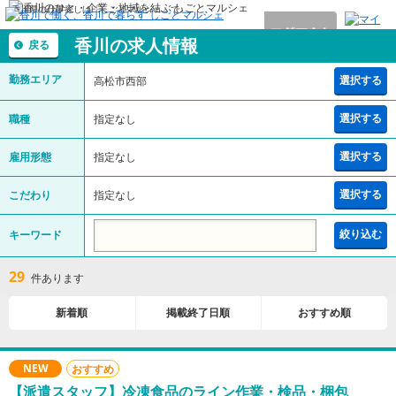
香川県の仕事探しは「しごとマルシェ」で♪
香川の求人情報
戻る
勤務エリア
選択する
高松市西部
選択する
職種
指定なし
選択する
雇用形態
指定なし
選択する
こだわり
指定なし
キーワード
絞り込む
29
件あります
新着順
掲載終了日順
おすすめ順
NEW
おすすめ
【派遣スタッフ】冷凍食品のライン作業・検品・梱包