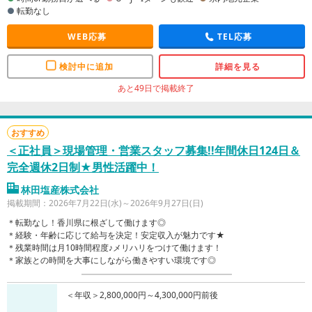
転勤なし
WEB応募
TEL応募
検討中に追加
詳細を見る
あと49日で掲載終了
おすすめ
＜正社員＞現場管理・営業スタッフ募集!!年間休日124日＆
完全週休2日制★男性活躍中！
林田塩産株式会社
掲載期間：2026年7月22日(水)～2026年9月27日(日)
＊転勤なし！香川県に根ざして働けます◎
＊経験・年齢に応じて給与を決定！安定収入が魅力です★
＊残業時間は月10時間程度♪メリハリをつけて働けます！
＊家族との時間を大事にしながら働きやすい環境です◎
＜年収＞2,800,000円～4,300,000円前後