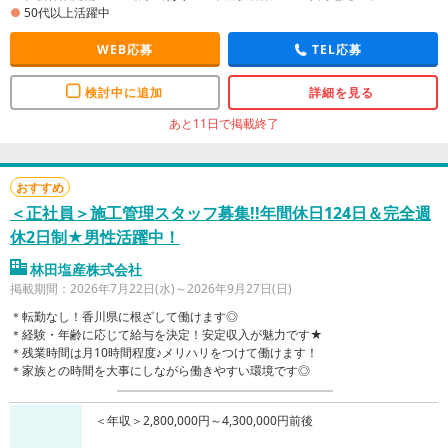
50代以上活躍中
WEB応募
TEL応募
検討中に追加
詳細を見る
あと11日で掲載終了
おすすめ
＜正社員＞施工管理スタッフ募集!!年間休日124日＆完全週
休2日制★男性活躍中！
林田塩産株式会社
掲載期間：2026年7月22日(水)～2026年9月27日(日)
＊転勤なし！香川県に根ざして働けます◎
＊経験・年齢に応じて給与を決定！安定収入が魅力です★
＊残業時間は月10時間程度♪メリハリをつけて働けます！
＊家族との時間を大事にしながら働きやすい環境です◎
＜年収＞2,800,000円～4,300,000円前後