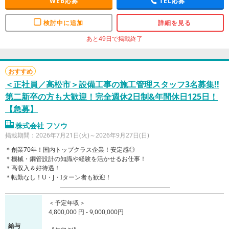
WEB応募
TEL応募
検討中に追加
詳細を見る
あと49日で掲載終了
おすすめ
＜正社員／高松市＞設備工事の施工管理スタッフ3名募集!!
第二新卒の方も大歓迎！完全週休2日制&年間休日125日！
【急募】
株式会社 フソウ
掲載期間：2026年7月21日(火)～2026年9月27日(日)
＊創業70年！国内トップクラス企業！安定感◎
＊機械・鋼管設計の知識や経験を活かせるお仕事！
＊高収入＆好待遇！
＊転勤なし！U・J・Iターン者も歓迎！
＜予定年収＞
4,800,000 円 - 9,000,000円
給与