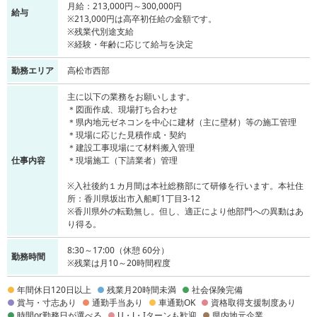
月給：213,000円～300,000円
給与
※213,000円は高卒初任給の金額です。
※残業代別途支給
※経験・年齢に応じて給与を決定
勤務エリア
高松市西部
主に以下の業務をお願いします。
＊図面作成、現場打ち合わせ
＊県内地元ゼネコンを中心に建材（主に壁材）等の施工管理
＊現場に応じた見積作成・契約
＊建設工事現場にて材料搬入管理
仕事内容
＊現場施工（下請業者）管理
※入社後約１カ月間は本社総務部にて研修を行います。本社住
所：香川県坂出市入船町1丁目3-12
※香川県外の転勤無し。但し、適正により他部門への異動はあ
り得る。
8:30～17:00（休憩 60分）
勤務時間
※残業は月10～20時間程度
年間休日120日以上
残業月20時間未満
社会保険完備
賞与・寸志あり
通勤手当あり
車通勤OK
資格取得支援制度あり
時間or勤務日が選べる
U・J・Iターンも歓迎
県内地元企業