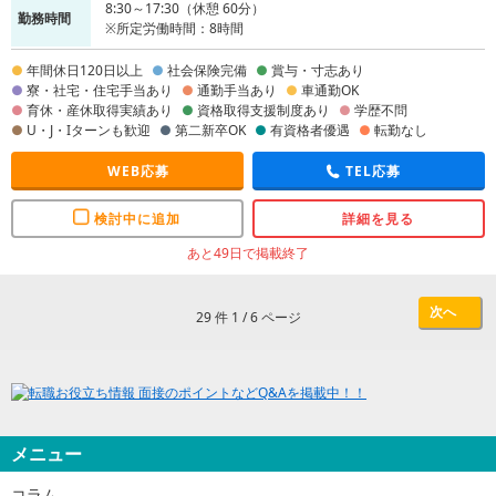
8:30～17:30（休憩 60分）
勤務時間
※所定労働時間：8時間
年間休日120日以上
社会保険完備
賞与・寸志あり
寮・社宅・住宅手当あり
通勤手当あり
車通勤OK
育休・産休取得実績あり
資格取得支援制度あり
学歴不問
U・J・Iターンも歓迎
第二新卒OK
有資格者優遇
転勤なし
WEB応募
TEL応募
検討中に追加
詳細を見る
あと49日で掲載終了
次へ
29 件 1 / 6 ページ
メニュー
コラム