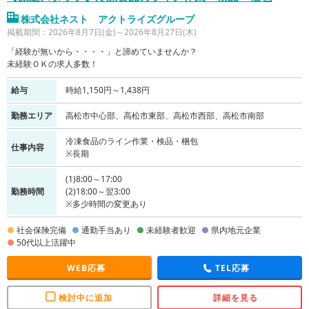
株式会社ネスト アクトライズグループ
掲載期間：2026年8月7日(金)～2026年8月27日(木)
「経験が無いから・・・・」と諦めていませんか？
未経験ＯＫの求人多数！
給与
時給1,150円～1,438円
勤務エリア
高松市中心部、高松市東部、高松市西部、高松市南部
冷凍食品のライン作業・検品・梱包
仕事内容
※長期
(1)8:00～17:00
勤務時間
(2)18:00～翌3:00
※多少時間の変更あり
社会保険完備
通勤手当あり
未経験者歓迎
県内地元企業
50代以上活躍中
WEB応募
TEL応募
検討中に追加
詳細を見る