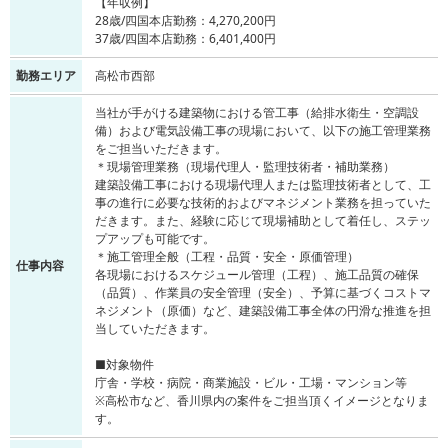
【年収例】
28歳/四国本店勤務：4,270,200円
37歳/四国本店勤務：6,401,400円
勤務エリア
高松市西部
当社が手がける建築物における管工事（給排水衛生・空調設
備）および電気設備工事の現場において、以下の施工管理業務
をご担当いただきます。
＊現場管理業務（現場代理人・監理技術者・補助業務）
建築設備工事における現場代理人または監理技術者として、工
事の進行に必要な技術的およびマネジメント業務を担っていた
だきます。また、経験に応じて現場補助として着任し、ステッ
プアップも可能です。
＊施工管理全般（工程・品質・安全・原価管理）
仕事内容
各現場におけるスケジュール管理（工程）、施工品質の確保
（品質）、作業員の安全管理（安全）、予算に基づくコストマ
ネジメント（原価）など、建築設備工事全体の円滑な推進を担
当していただきます。
■対象物件
庁舎・学校・病院・商業施設・ビル・工場・マンション等
※高松市など、香川県内の案件をご担当頂くイメージとなりま
す。