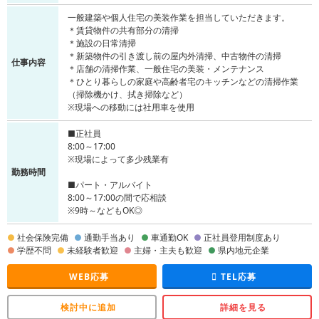
一般建築や個人住宅の美装作業を担当していただきます。
＊賃貸物件の共有部分の清掃
＊施設の日常清掃
＊新築物件の引き渡し前の屋内外清掃、中古物件の清掃
仕事内容
＊店舗の清掃作業、一般住宅の美装・メンテナンス
＊ひとり暮らしの家庭や高齢者宅のキッチンなどの清掃作業
（掃除機かけ、拭き掃除など）
※現場への移動には社用車を使用
■正社員
8:00～17:00
※現場によって多少残業有
勤務時間
■パート・アルバイト
8:00～17:00の間で応相談
※9時～などもOK◎
社会保険完備
通勤手当あり
車通勤OK
正社員登用制度あり
学歴不問
未経験者歓迎
主婦・主夫も歓迎
県内地元企業
WEB応募
TEL応募
検討中に追加
詳細を見る