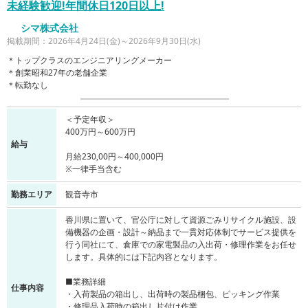
未経験歓迎!年間休日120日以上!
シマ株式会社
掲載期間：2026年4月24日(金)～2026年9月30日(水)
＊トップクラスのエンジニアリングメーカー
＊創業昭和27年の老舗企業
＊転勤なし
＜予定年収＞
400万円～600万円
給与
月給230,00円～400,000円
※一律手当含む
勤務エリア
観音寺市
香川県に置いて、官公庁に対して資源ごみリサイクル施設、設
備機器の企画・設計～納品まで一貫対応体制でサービス提供を
行う同社にて、倉庫での家電製品の入出荷・修理作業をお任せ
します。具体的には下記内容となります。
■業務詳細
仕事内容
・入荷製品の箱出し、出荷時の製品梱包、ピッキング作業
・修理品入荷時の箱出し片付け作業