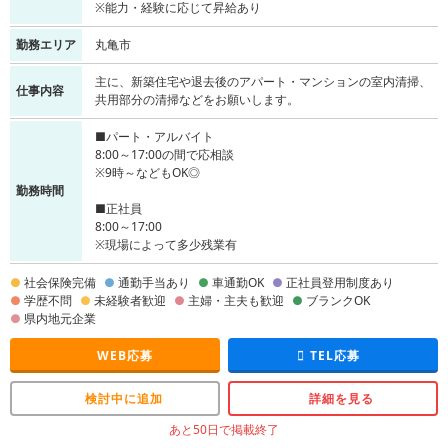
※能力・経験に応じて昇給あり
勤務エリア
丸亀市
主に、新築住宅や退去後のアパート・マンションの室内清掃、
仕事内容
共用部分の清掃などをお願いします。
■パート・アルバイト
8:00～17:00の間で応相談
※9時～などもOK◎
勤務時間
■正社員
8:00～17:00
※現場によって多少残業有
社会保険完備
通勤手当あり
車通勤OK
正社員登用制度あり
学歴不問
未経験者歓迎
主婦・主夫も歓迎
ブランクOK
県内地元企業
WEB応募
TEL応募
検討中に追加
詳細を見る
あと50日で掲載終了