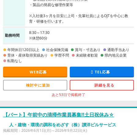
・製品の簡易な修理作業等
※入社後3ヶ月を目安に上司・先輩社員によるOJTを中心に教
育・研修を行います。
8:30～17:30
勤務時間
※休憩60分
年間休日120日以上
社会保険完備
賞与・寸志あり
通勤手当あり
育休・産休取得実績あり
学歴不問
未経験者歓迎
県内地元企業
転勤なし
WEB応募
TEL応募
検討中に追加
詳細を見る
あと53日で掲載終了
【パート】午前中の清掃作業員募集!!土日祝休み☆
人・建物・環境の調和をめざす（株）讃洋ビルサービス
掲載期間：2026年6月1日(月)～2026年9月22日(火)