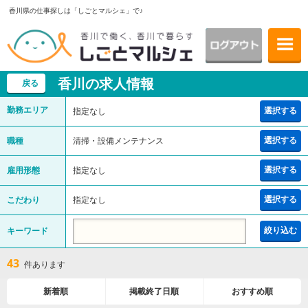
香川県の仕事探しは「しごとマルシェ」で♪
香川の求人情報
戻る
勤務エリア
選択する
指定なし
選択する
職種
清掃・設備メンテナンス
選択する
雇用形態
指定なし
選択する
こだわり
指定なし
キーワード
絞り込む
43
件あります
新着順
掲載終了日順
おすすめ順