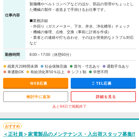
製麺機やベルトコンベアなどのほか、部品の管理やちょっとし
た機械の製作・改造まで手掛けるお仕事です。
仕事内容
■業務詳細
・外回り（ガスメーター、下水、井水、浄化槽等）チェック
・機械の修理、点検、交換（事前に計画を作成）
・業者との連絡や打ち合わせ、そのほか突発的なトラブル対応
など
勤務時間
8:00～17:00（休憩60分）
残業月20時間未満
社会保険完備
賞与・寸志あり
通勤手当あり
車通勤OK
有給消化率50％以上
シフト制
学歴不問
WEB応募
TEL応募
検討中に追加
詳細を見る
あと84日で掲載終了
おすすめ
＜正社員＞家電製品のメンテナンス・入出荷スタッフ募集!!