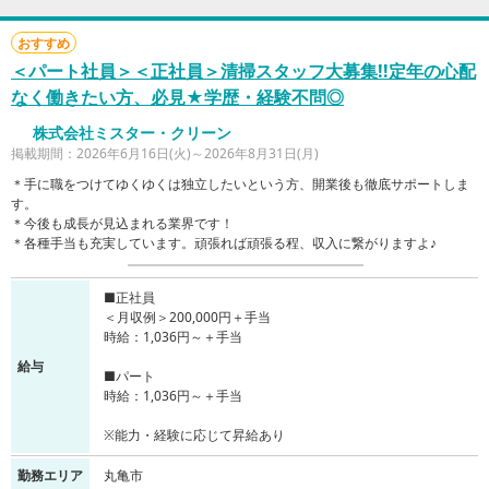
おすすめ
＜パート社員＞＜正社員＞清掃スタッフ大募集!!定年の心配
なく働きたい方、必見★学歴・経験不問◎
株式会社ミスター・クリーン
掲載期間：2026年6月16日(火)～2026年8月31日(月)
＊手に職をつけてゆくゆくは独立したいという方、開業後も徹底サポートしま
す。
＊今後も成長が見込まれる業界です！
＊各種手当も充実しています。頑張れば頑張る程、収入に繋がりますよ♪
■正社員
＜月収例＞200,000円＋手当
時給：1,036円～＋手当
給与
■パート
時給：1,036円～＋手当
※能力・経験に応じて昇給あり
勤務エリア
丸亀市