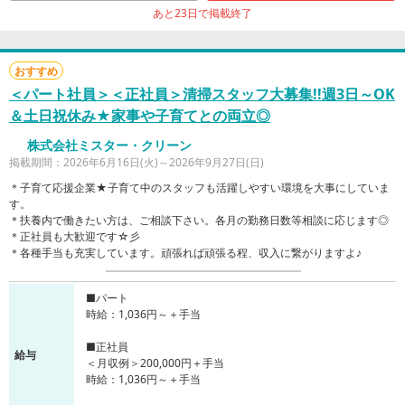
あと23日で掲載終了
おすすめ
＜パート社員＞＜正社員＞清掃スタッフ大募集!!週3日～OK
＆土日祝休み★家事や子育てとの両立◎
株式会社ミスター・クリーン
掲載期間：2026年6月16日(火)～2026年9月27日(日)
＊子育て応援企業★子育て中のスタッフも活躍しやすい環境を大事にしていま
す。
＊扶養内で働きたい方は、ご相談下さい。各月の勤務日数等相談に応じます◎
＊正社員も大歓迎です☆彡
＊各種手当も充実しています。頑張れば頑張る程、収入に繋がりますよ♪
■パート
時給：1,036円～＋手当
■正社員
給与
＜月収例＞200,000円＋手当
時給：1,036円～＋手当