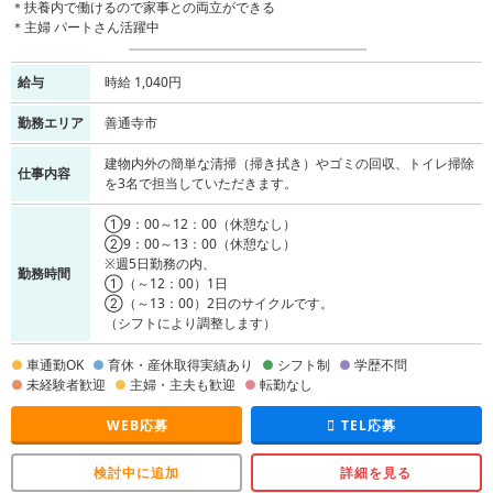
＊扶養内で働けるので家事との両立ができる
＊主婦 パートさん活躍中
給与
時給 1,040円
勤務エリア
善通寺市
建物内外の簡単な清掃（掃き拭き）やゴミの回収、トイレ掃除
仕事内容
を3名で担当していただきます。
➀9：00～12：00（休憩なし）
②9：00～13：00（休憩なし）
※週5日勤務の内、
勤務時間
➀（～12：00）1日
②（～13：00）2日のサイクルです。
（シフトにより調整します）
車通勤OK
育休・産休取得実績あり
シフト制
学歴不問
未経験者歓迎
主婦・主夫も歓迎
転勤なし
WEB応募
TEL応募
検討中に追加
詳細を見る