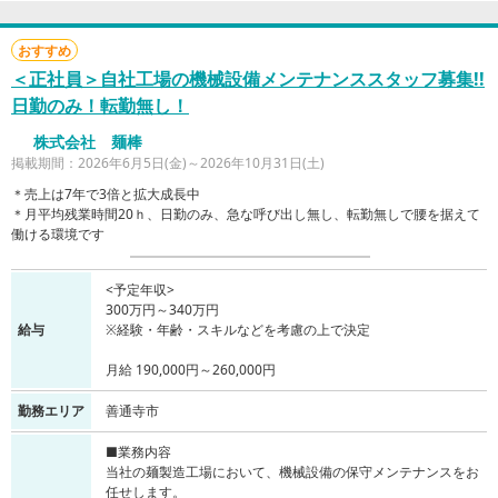
おすすめ
＜正社員＞自社工場の機械設備メンテナンススタッフ募集!!
日勤のみ！転勤無し！
株式会社 麺棒
掲載期間：2026年6月5日(金)～2026年10月31日(土)
＊売上は7年で3倍と拡大成長中
＊月平均残業時間20ｈ、日勤のみ、急な呼び出し無し、転勤無しで腰を据えて
働ける環境です
<予定年収>
300万円～340万円
給与
※経験・年齢・スキルなどを考慮の上で決定
月給 190,000円～260,000円
勤務エリア
善通寺市
■業務内容
当社の麺製造工場において、機械設備の保守メンテナンスをお
任せします。