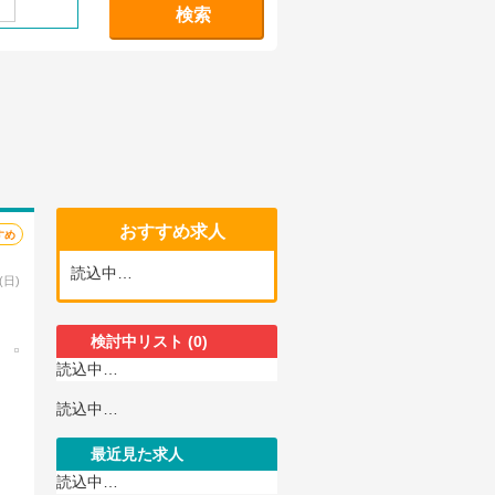
検索
おすすめ求人
すめ
読込中…
(日)
検討中リスト
(0)
読込中…
読込中…
最近見た求人
読込中…