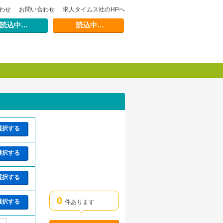
わせ
お問い合わせ
求人タイムス社のHPへ
読込中…
読込中…
選択する
選択する
選択する
0
選択する
件あります