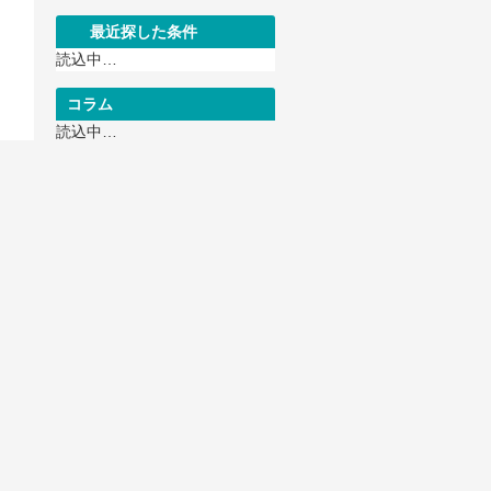
最近探した条件
読込中…
コラム
読込中…
Twitter
Tweets by 4510marche
K