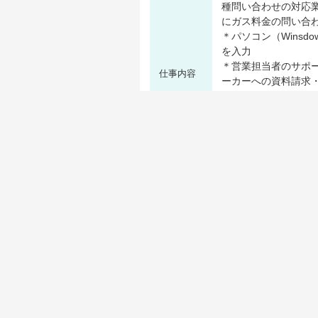
種問い合わせの対応
にガス料金の問い合
＊パソコン（Winsd
を入力
＊営業担当者のサポ
仕事内容
ーカーへの資料請求
※新規事業にも関わ
※業務はOJT方式で
しっかりサポートし
い。
8:30 ～ 17:00（休憩
勤務時間
※残業なし
残業月20時間未満
社会保険完備
賞
県内地元企業
WEB応募
電
あと51日で掲載終了