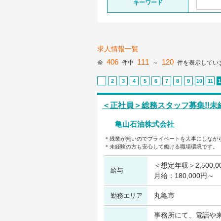
キーワード
求人情報一覧
406
111
120
全
件中
～
件を表示してい
2
3
4
5
6
7
8
9
10
11
1
＜正社員＞総務スタッフ募集!!
亀山石油株式会社
＊残業が無いのでプライベートを大事にしなが
＊未経験の方も安心して働ける職場環境です。
＜想定年収＞2,500,0
給与
月給：180,000円～
丸亀市
勤務エリア
事務所にて、電話や