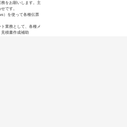
業務をお願いします。主
わせです。
ows）を使って各種伝票
ート業務として、各種メ
・見積書作成補助
って頂きます。
研修を行い、出来るまで
ますので、ご安心下さ
 60分）
与・寸志あり
車通勤OK
資格取得支援制度あり
未経験者歓迎
第二新卒O
TEL応募
詳細を見る
検討中に追加
話番号を表示