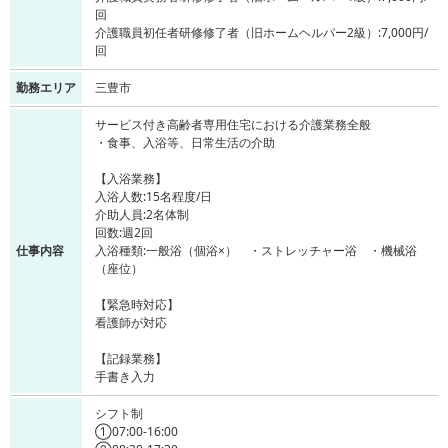
回
介護職員初任者研修修了者（旧ホームヘルパー2級）:7,000円/
回
勤務エリア
三豊市
サービス付き高齢者専用住宅における介護業務全般
・食事、入浴等、日常生活の介助
【入浴業務】
入浴人数:15名程度/日
介助人員:2名体制
回数:週2回
仕事内容
入浴種類:一般浴（個浴×） ・ストレッチャー浴 ・機械浴
（座位）
【緊急時対応】
看護師が対応
【記録業務】
手書き入力
シフト制
①07:00-16:00