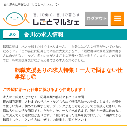
香川県の仕事探しは「しごとマルシェ」で♪
香川の求人情報
戻る
転職活動は、求人を探すだけではありません。「自分にはどんな仕事が向いているの
だろう？」「この会社に応募して本当に大丈夫かな？」「履歴書や職務経歴書の書き
方に自信がない」など、多くの方がさまざまな不安や悩みを抱えています。この特集
では、転職支援を受けながら応募できる求人を集めました。
転職支援ありの求人特集！一人で悩まない仕
事探し◎
ご希望に沿った仕事に就けるよう伴走します！
求人のご紹介だけでなく、応募書類の作成アドバイスや面
接の日程調整、入社までのサポートなども含めて転職活動をお手伝いします。在職中
で忙しい方や、初めて転職する方、ブランクがある方も安心してご相談ください。転
職は人生の大切な節目です。だからこそ、一人で抱え込まず、誰かと一緒に進めるこ
とで見えてくる選択肢があります。「自分に合った仕事を見つけたい」「納得できる
転職をしたい」という方は、ぜひこの特集をご覧ください！