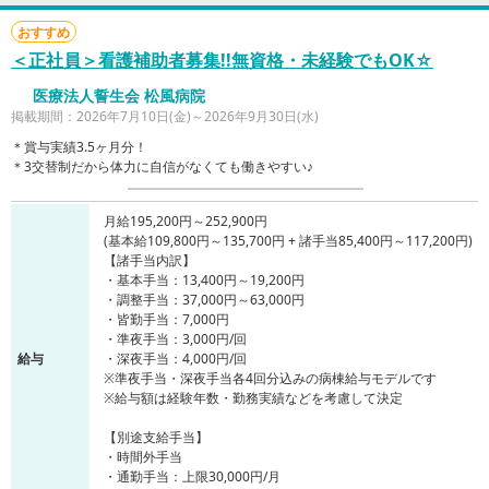
おすすめ
＜正社員＞看護補助者募集!!無資格・未経験でもOK☆
医療法人誓生会 松風病院
掲載期間：2026年7月10日(金)～2026年9月30日(水)
＊賞与実績3.5ヶ月分！
＊3交替制だから体力に自信がなくても働きやすい♪
月給195,200円～252,900円
(基本給109,800円～135,700円 + 諸手当85,400円～117,200円)
【諸手当内訳】
・基本手当：13,400円～19,200円
・調整手当：37,000円～63,000円
・皆勤手当：7,000円
・準夜手当：3,000円/回
給与
・深夜手当：4,000円/回
※準夜手当・深夜手当各4回分込みの病棟給与モデルです
※給与額は経験年数・勤務実績などを考慮して決定
【別途支給手当】
・時間外手当
・通勤手当：上限30,000円/月