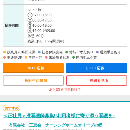
シフト制
①07:00-16:00
②08:30-17:30
勤務時間
③10:00-19:00
④16:00-翌09:00
休憩: 60分
残業: あり（5時間以内）
残業月20時間未満
社会保険完備
賞与・寸志あり
通勤手当あり
車通勤OK
学歴不問
未経験者歓迎
県内地元企業
WEB応募
TEL応募
検討中に追加
詳細を見る
あと85日で掲載終了
おすすめ
＜正社員＞准看護師募集!!利用者様に寄り添う看護を♪
有限会社 三恵会 ナーシングホームオリーブの郷