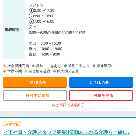
シフト制
①8:30〜17:30
②9:00〜18:00
③7:00〜16:00
又は
勤務時間
0:00〜9:00の時間の間の8時間程度
早出 7:00～16:00
遅出 10:00～19:00
夜勤 16:00～9:00
社会保険完備
賞与・寸志あり
通勤手当あり
車通勤OK
学歴不問
有資格者優遇
県内地元企業
WEB応募
TEL応募
検討中に追加
詳細を見る
あと85日で掲載終了
おすすめ
＜正社員＞介護スタッフ募集!!笑顔あふれる介護を一緒に♪