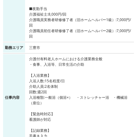
■夜勤手当
介護福祉士:8,000円/回
介護職員実務者研修修了者（旧ホームヘルパー1級）:7,000円/
回
介護職員初任者研修修了者（旧ホームヘルパー2級）:7,000円/
回
勤務エリア
三豊市
介護付有料老人ホームにおける介護業務全般
・食事、入浴等、日常生活の介助
【入浴業務】
入浴人数:15名程度/日
介助人員:2名体制
回数:週2回
仕事内容
入浴種類:一般浴（個浴×） ・ストレッチャー浴 ・機械浴
（座位）
【緊急時対応】
看護師が対応
【記録業務】
手書き入力