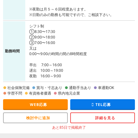
※夜勤は月５～６回程度あります。
※日勤のみの勤務も可能ですので、ご相談下さい。
シフト制
①8:30〜17:30
②9:00〜18:00
③7:00〜16:00
又は
勤務時間
0:00〜9:00の時間の間の8時間程度
早出 7:00～16:00
遅出 10:00～19:00
夜勤 16:00～9:00
社会保険完備
賞与・寸志あり
通勤手当あり
車通勤OK
学歴不問
有資格者優遇
県内地元企業
WEB応募
TEL応募
検討中に追加
詳細を見る
あと85日で掲載終了