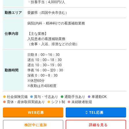
・扶養手当：4,000円/人
勤務エリア
愛媛県（四国中央市含む）
病院(内科・精神科)での看護補助業務
仕事内容
【主な業務】
入院患者の看護補助業務
（食事・入浴、排泄などの介助）
日勤 8：00～16：30
遅出 10：00～18：30
遅出 10：30～19：00
勤務時間
準夜 16：00～翌0：30
深夜 0：00～8：30
※休憩60分
※夜勤は月4回程度
社会保険完備
賞与・寸志あり
通勤手当あり
車通勤OK
育休・産休取得実績あり
シフト制
未経験者歓迎
WEB応募
TEL応募
検討中に追加
詳細を見る