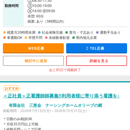
②08:30-17:30
勤務時間
③10:00-19:00
④16:00-翌09:00
休憩: 60分
残業: あり（5時間以内）
残業月20時間未満
社会保険完備
賞与・寸志あり
通勤手当あり
車通勤OK
学歴不問
未経験者歓迎
県内地元企業
WEB応募
TEL応募
検討中に追加
詳細を見る
あと85日で掲載終了
おすすめ
＜正社員＞正看護師師募集!!利用者様に寄り添う看護を♪
有限会社 三恵会 ナーシングホームオリーブの郷
掲載期間：2026年7月13日(月)～2026年10月31日(土)
＊日勤のみ相談OK
＊月収35万円以上可能
＊経験不問・シニア応援