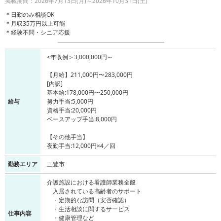
掲載期間：2026年7月13日(月)～2026年10月31日(土)
＊日勤のみ相談OK
＊月収35万円以上可能
＊経験不問・シニア応援
<年収例＞3,000,000円～
【月給】211,000円〜283,000円
[内訳]
基本給:178,000円〜250,000円
給与
努力手当:5,000円
資格手当:20,000円
ベースアップ手当:8,000円
【その他手当】
夜勤手当:12,000円×4／回
勤務エリア
三豊市
介護施設における看護師業務全般
入居されている高齢者のサポート
・定期的な訪問（安否確認）
・生活相談に関するサービス
仕事内容
・健康管理など