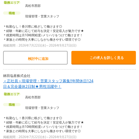
勤務エリア
高松市西部
職種
現場管理・営業スタッフ
＊転勤なし！香川県に根ざして働けます◎
＊経験・年齢に応じて給与を決定！安定収入が魅力です★
＊残業時間は月10時間程度♪メリハリをつけて働けます！
＊家族との時間を大事にしながら働きやすい環境です◎
掲載期間：2026年7月22日(水)～2026年9月27日(日)
この求人を詳しく見る
検討中に追加
林田塩産株式会社
＜正社員＞現場管理・営業スタッフ募集!!年間休日124
日＆完全週休2日制★男性活躍中！
勤務エリア
高松市西部
職種
現場管理・営業スタッフ
＊転勤なし！香川県に根ざして働けます◎
＊経験・年齢に応じて給与を決定！安定収入が魅力です★
＊残業時間は月10時間程度♪メリハリをつけて働けます！
＊家族との時間を大事にしながら働きやすい環境です◎
掲載期間：2026年7月22日(水)～2026年9月27日(日)