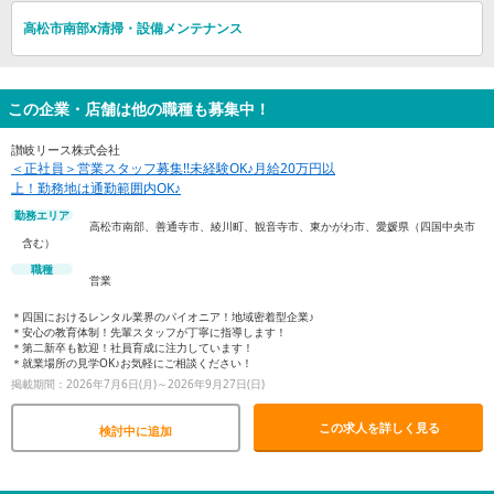
高松市南部x清掃・設備メンテナンス
この企業・店舗は他の職種も募集中！
讃岐リース株式会社
＜正社員＞営業スタッフ募集!!未経験OK♪月給20万円以
上！勤務地は通勤範囲内OK♪
勤務エリア
高松市南部、善通寺市、綾川町、観音寺市、東かがわ市、愛媛県（四国中央市
含む）
職種
営業
＊四国におけるレンタル業界のパイオニア！地域密着型企業♪
＊安心の教育体制！先輩スタッフが丁寧に指導します！
＊第二新卒も歓迎！社員育成に注力しています！
＊就業場所の見学OK♪お気軽にご相談ください！
掲載期間：2026年7月6日(月)～2026年9月27日(日)
この求人を詳しく見る
検討中に追加