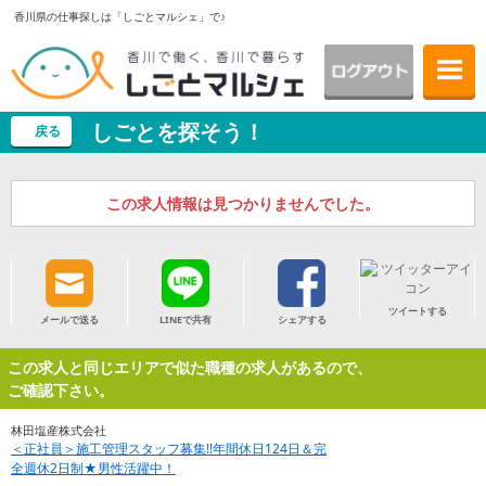
香川県の仕事探しは「しごとマルシェ」で♪
しごとを探そう！
戻る
この求人情報は見つかりませんでした。
ツイートする
メールで送る
LINEで共有
シェアする
この求人と同じエリアで似た職種の求人があるので、
ご確認下さい。
林田塩産株式会社
＜正社員＞施工管理スタッフ募集!!年間休日124日＆完
全週休2日制★男性活躍中！