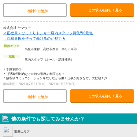
この求人を詳しく見る
検討中に追加
株式会社 ヤマウチ
＜正社員＞びっくりドンキー店内スタッフ募集!!転勤無
し◎裁量権を持って働けるのが魅力★
勤務エリア
高松市東部、高松市西部、高松市南部
職種
店内スタッフ（ホール・調理補助）
＊学歴不問◎
＊1日5時間以内などの時短勤務の制度あり！
＊接客やコミュニケーションを取りながら働く仕事が好きな方、大歓迎☆彡
掲載期間：2026年7月21日(火)～2026年9月27日(日)
この求人を詳しく見る
検討中に追加
他の条件でも探してみませんか？
勤務エリア