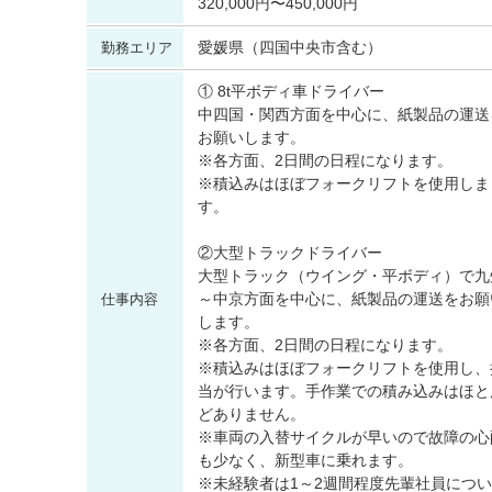
320,000円〜450,000円
愛媛県（四国中央市含む）
勤務エリア
① 8t平ボディ車ドライバー
中四国・関西方面を中心に、紙製品の運送
お願いします。
※各方面、2日間の日程になります。
※積込みはほぼフォークリフトを使用しま
す。
②大型トラックドライバー
大型トラック（ウイング・平ボディ）で九
～中京方面を中心に、紙製品の運送をお願
仕事内容
します。
※各方面、2日間の日程になります。
※積込みはほぼフォークリフトを使用し、
当が行います。手作業での積み込みはほと
どありません。
※車両の入替サイクルが早いので故障の心
も少なく、新型車に乗れます。
※未経験者は1～2週間程度先輩社員につ