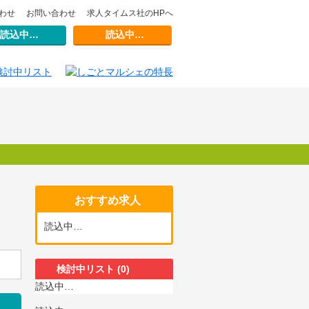
わせ
お問い合わせ
求人タイムス社のHPへ
読込中…
読込中…
おすすめ求人
読込中…
検討中リスト
(0)
読込中…