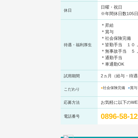
日曜・祝日
休日
※年間休日数105
＊昇給
＊賞与
＊社会保険完備
＊皆勤手当 １０
待遇・福利厚生
＊無事故手当 ５
＊通勤手当
＊車通勤OK
2ヵ月（給与・待
試用期間
社会保険完備
賞与
こだわり
お気軽に以下のW
応募方法
0896-58-1
電話番号