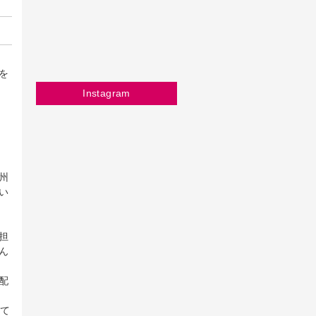
を
Instagram
州
い
担
ん
配
いて