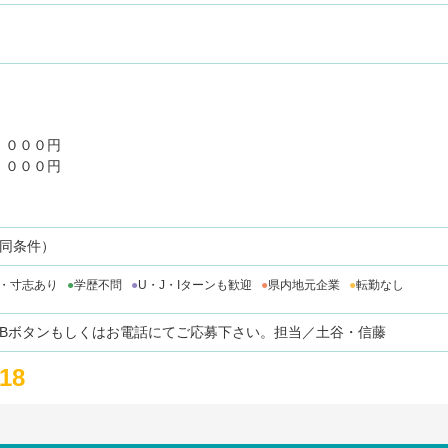
日
，０００円
，０００円
遇同条件）
・寸志あり
学歴不問
U・J・Iターンも歓迎
県内地元企業
転勤なし
EBボタンもしくはお電話にてご応募下さい。担当／土谷・信藤
218