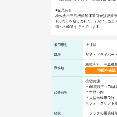
■企業紹介
株式会社三島機帆船運送商会は愛媛県
100周年を迎えました。2024年
州への輸送を行っています。
正社員
雇用形態
配送・ドライバー
職種
株式会社 三島機帆
勤務地
地図を確認
①②共通
＊69歳以下（70
＊学歴不問
必要資格
＊大型自動車免許
※フォークリフト
トラックの乗務経
経験