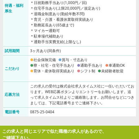
＊日祝勤務手当あり(1,000円／回)
待遇・福利
＊住宅手当あり(上限20,000円／規定あり)
厚生
＊退職金制度あり(勤続年数不問)
＊育児・介護・看護休業取得実績あり
＊勤務延長あり(65歳まで)
＊マイカー通勤可
＊駐車場代補助あり
＊通勤手当実費支給(上限なし)
試用期間
3ヶ月あり(同条件)
社会保険完備
賞与・寸志あり
寮・社宅・住宅手当あり
通勤手当あり
車通勤OK
こだわり
育休・産休取得実績あり
シフト制
未経験者歓迎
この求人の受付は株式会社求人タイムス社に一任いただいてお
ります。WEB応募ボタンよりエントリーをお願いします。追
応募方法
って求人タイムス社よりご連絡致します。お問合せなどにつき
ましては、下記電話番号までご連絡下さい。
電話番号
0875-25-0404
この求人と同じエリアで似た職種の求人があるので、
ご確認下さい。