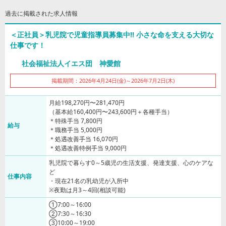
過去に掲載された求人情報
＜正社員＞乳児院で児童指導員募集中!! 小さな命を支える大切な
仕事です！
社会福祉法人イエス団 神愛館
掲載期間：2026年4月24日(金)～2026年7月2日(木)
月給198,270円〜281,470円
（基本給160,400円〜243,600円＋各種手当）
＊特殊手当 7,800円
給与
＊職務手当 5,000円
＊処遇改善手当 16,070円
＊処遇改善特例手当 9,000円
乳児院で暮らす0～5歳児の生活支援、発達支援、心のケアな
ど
仕事内容
・現在21名の乳幼児が入所中
※夜勤は月3～4回(相談可能)
①7:00～16:00
②7:30～16:30
③10:00～19:00