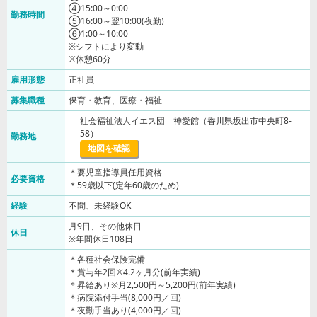
④15:00～0:00
勤務時間
⑤16:00～翌10:00(夜勤)
⑥1:00～10:00
※シフトにより変動
※休憩60分
雇用形態
正社員
募集職種
保育・教育、医療・福祉
社会福祉法人イエス団 神愛館（香川県坂出市中央町8-
58）
勤務地
地図を確認
＊要児童指導員任用資格
必要資格
＊59歳以下(定年60歳のため)
経験
不問、未経験OK
月9日、その他休日
休日
※年間休日108日
＊各種社会保険完備
＊賞与年2回※4.2ヶ月分(前年実績)
＊昇給あり※月2,500円～5,200円(前年実績)
＊病院添付手当(8,000円／回)
＊夜勤手当あり(4,000円／回)