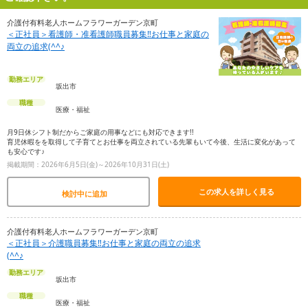
介護付有料老人ホームフラワーガーデン京町
＜正社員＞看護師・准看護師職員募集‼お仕事と家庭の
両立の追求(^^♪
勤務エリア
坂出市
職種
医療・福祉
月9日休シフト制だからご家庭の用事などにも対応できます!!
育児休暇をを取得して子育てとお仕事を両立されている先輩もいて今後、生活に変化があって
も安心です♪
掲載期間：2026年6月5日(金)～2026年10月31日(土)
この求人を詳しく見る
検討中に追加
介護付有料老人ホームフラワーガーデン京町
＜正社員＞介護職員募集‼お仕事と家庭の両立の追求
(^^♪
勤務エリア
坂出市
職種
医療・福祉