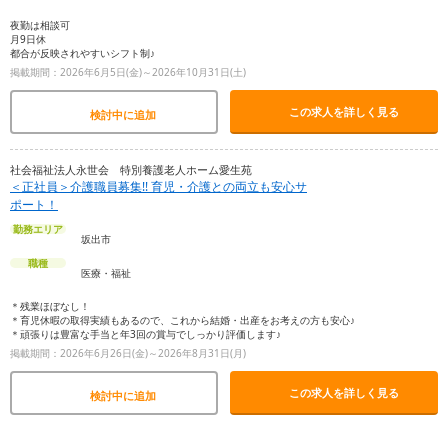
夜勤は相談可
月9日休
都合が反映されやすいシフト制♪
掲載期間：2026年6月5日(金)～2026年10月31日(土)
この求人を詳しく見る
検討中に追加
社会福祉法人永世会 特別養護老人ホーム愛生苑
＜正社員＞介護職員募集!! 育児・介護との両立も安心サ
ポート！
勤務エリア
坂出市
職種
医療・福祉
＊残業ほぼなし！
＊育児休暇の取得実績もあるので、これから結婚・出産をお考えの方も安心♪
＊頑張りは豊富な手当と年3回の賞与でしっかり評価します♪
掲載期間：2026年6月26日(金)～2026年8月31日(月)
この求人を詳しく見る
検討中に追加