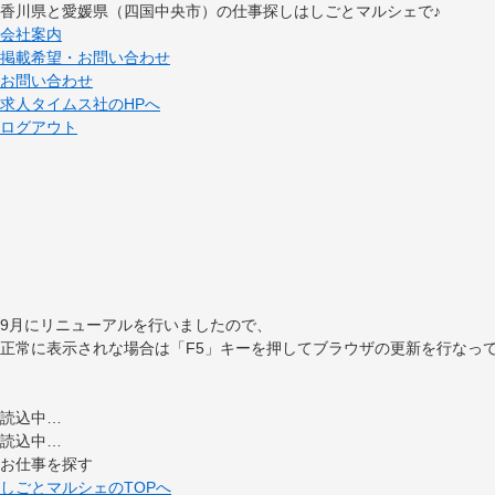
香川県と愛媛県（四国中央市）の仕事探しはしごとマルシェで♪
会社案内
掲載希望・お問い合わせ
お問い合わせ
求人タイムス社のHPへ
ログアウト
9月にリニューアルを行いましたので、
正常に表示されな場合は「F5」キーを押してブラウザの更新を行なっ
読込中…
読込中…
お仕事を探す
しごとマルシェのTOPへ