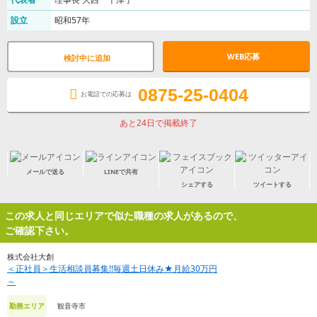
設立
昭和57年
WEB応募
検討中に追加
0875-25-0404
お電話での応募は
あと24日で掲載終了
メールで送る
LINEで共有
シェアする
ツイートする
この求人と同じエリアで似た職種の求人があるので、
ご確認下さい。
株式会社大創
＜正社員＞生活相談員募集!!毎週土日休み★月給30万円
～
観音寺市
勤務エリア