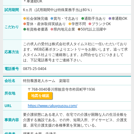
＊車通勤OK
試用期間
6ヵ月（試用期間中は特殊業務手当は80％）
社会保険完備
賞与・寸志あり
通勤手当あり
車通勤OK
育休・産休取得実績あり
学歴不問
ブランクOK
こだわり
有資格者優遇
県内地元企業
50代以上活躍中
この求人の受付は株式会社求人タイムス社に一任いただいており
ます。WEB応募ボタンよりエントリーをお願いします。追って求
応募方法
人タイムス社よりご連絡致します。お問合せなどにつきまして
は、下記電話番号までご連絡下さい。
電話番号
0875-25-0404
会社名
特別養護老人ホーム 楽陽荘
〒768-0040香川県観音寺市柞田町甲1936
所在地
地図を確認
URL
https://www.rakuyousou.com/
要介護状態にある老人で、在宅での介護が困難な人の生活全般を
事業内容
介護する施設である。その外、短期入所、デイサービス、介護支
援、居宅介護支援の各種事業を実施している。
代表者
理事長 大西 千津子