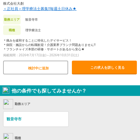
株式会社大創
＜正社員＞理学療法士募集!!毎週土日休み★
観音寺市
勤務エリア
理学療法士
職種
＊痛みを緩和することに特化したデイサービス！
＊病院・施設からの転職歓迎！介護業界ブランク問題ありません!!
＊フランチャイズ本部の研修・サポートがあるから安心★
掲載期間：2026年7月17日(金)～2026年10月31日(土)
この求人を詳しく見る
検討中に追加
他の条件でも探してみませんか？
勤務エリア
観音寺市
職種