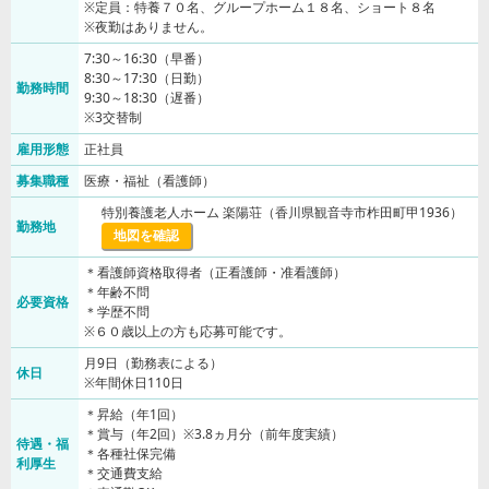
※定員：特養７０名、グループホーム１８名、ショート８名
※夜勤はありません。
7:30～16:30（早番）
8:30～17:30（日勤）
勤務時間
9:30～18:30（遅番）
※3交替制
雇用形態
正社員
募集職種
医療・福祉（看護師）
特別養護老人ホーム 楽陽荘（香川県観音寺市柞田町甲1936）
勤務地
地図を確認
＊看護師資格取得者（正看護師・准看護師）
＊年齢不問
必要資格
＊学歴不問
※６０歳以上の方も応募可能です。
月9日（勤務表による）
休日
※年間休日110日
＊昇給（年1回）
＊賞与（年2回）※3.8ヵ月分（前年度実績）
待遇・福
＊各種社保完備
利厚生
＊交通費支給