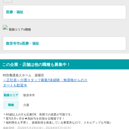
医療・福祉
勤務エリアx職種
観音寺市x医療・福祉
この企業・店舗は他の職種も募集中！
特別養護老人ホーム 楽陽荘
＜正社員＞介護スタッフ募集!!未経験・無資格からのス
タートも歓迎☆
観音寺市
勤務エリア
介護
職種
＊60歳以上の方も応募OK、長期での就業が可能です。
＊賞与3.8ヶ月分★高給与を目指せる職場です！
＊福利厚生も手厚く、資格取得を推進している事業所なので、スキルアップも可能♪
掲載期間：2026年5月29日(金)～2026年8月31日(月)