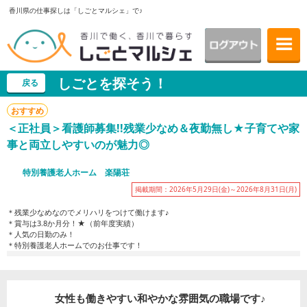
香川県の仕事探しは「しごとマルシェ」で♪
しごとを探そう！
戻る
おすすめ
＜正社員＞看護師募集!!残業少なめ＆夜勤無し★子育てや家
事と両立しやすいのが魅力◎
特別養護老人ホーム 楽陽荘
掲載期間：2026年5月29日(金)～2026年8月31日(月)
＊残業少なめなのでメリハリをつけて働けます♪
＊賞与は3.8か月分！★（前年度実績）
＊人気の日勤のみ！
＊特別養護老人ホームでのお仕事です！
女性も働きやすい和やかな雰囲気の職場です♪