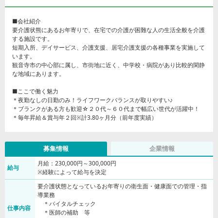
■会社紹介
要介護状熊にあるお年寄りで、在宅での介護が困難な人の生活全般を介護
する施設です。
短期入所、デイサービス、介護支援、居宅介護支援の各種事業を実施して
います。
観音寺市の中心部に属し、市街地に近く、中学校・病院があり比較的閑静
な地域にあります。
■ここで働く魅力
＊夜勤なしの日勤のみ！ライフワークバランスが取りやすい♪
＊ブランクがある方も歓迎☆２０代～６０代まで幅広い世代が活躍中！
＊毎年昇給＆賞与年２回※計3.80ヶ月分（前年度実績）
募集情報
企業情報
月給：230,000円～300,000円
給与
※経験によって給与を決定
要介護状態となっているお年寄りの衛生面・健康面での管理・指
導業務
＊バイタルチェック
仕事内容
＊医師の補助 等