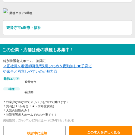
勤務エリアx職種
観音寺市x医療・福祉
この企業・店舗は他の職種も募集中！
特別養護老人ホーム 楽陽荘
＜正社員＞看護師募集!!残業少なめ＆夜勤無し★子育て
や家事と両立しやすいのが魅力◎
勤務エリア
観音寺市
職種
看護師
＊残業少なめなのでメリハリをつけて働けます♪
＊賞与は3.8か月分！★（前年度実績）
＊人気の日勤のみ！
＊特別養護老人ホームでのお仕事です！
掲載期間：2026年5月29日(金)～2026年8月31日(月)
この求人を詳しく見る
検討中に追加