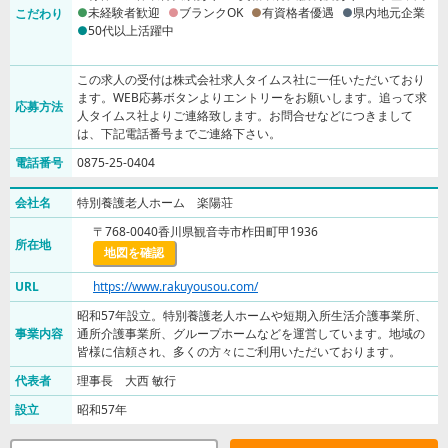
未経験者歓迎
ブランクOK
有資格者優遇
県内地元企業
こだわり
50代以上活躍中
この求人の受付は株式会社求人タイムス社に一任いただいており
ます。WEB応募ボタンよりエントリーをお願いします。追って求
応募方法
人タイムス社よりご連絡致します。お問合せなどにつきまして
は、下記電話番号までご連絡下さい。
電話番号
0875-25-0404
会社名
特別養護老人ホーム 楽陽荘
〒768-0040香川県観音寺市柞田町甲1936
所在地
地図を確認
URL
https://www.rakuyousou.com/
昭和57年設立。特別養護老人ホームや短期入所生活介護事業所、
事業内容
通所介護事業所、グループホームなどを運営しています。地域の
皆様に信頼され、多くの方々にご利用いただいております。
代表者
理事長 大西 敏行
設立
昭和57年