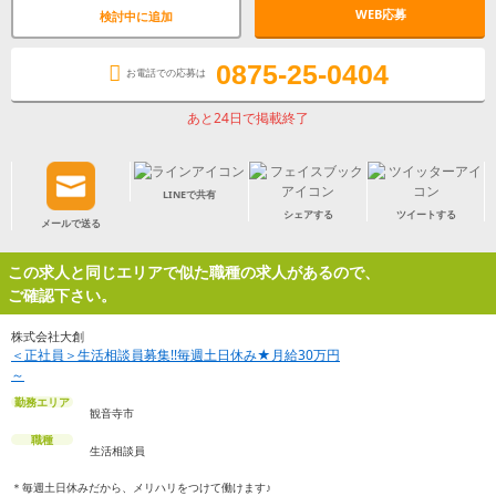
WEB応募
検討中に追加
0875-25-0404
お電話での応募は
あと24日で掲載終了
LINEで共有
シェアする
ツイートする
メールで送る
この求人と同じエリアで似た職種の求人があるので、
ご確認下さい。
株式会社大創
＜正社員＞生活相談員募集!!毎週土日休み★月給30万円
～
勤務エリア
観音寺市
職種
生活相談員
＊毎週土日休みだから、メリハリをつけて働けます♪