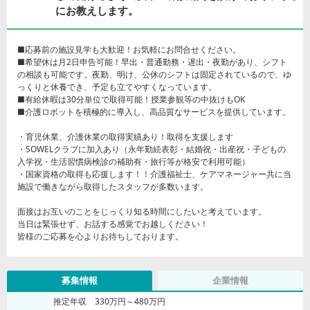
にお教えします。
■応募前の施設見学も大歓迎！お気軽にお問合せください。
■希望休は月2日申告可能！早出・普通勤務・遅出・夜勤があり、シフト
の相談も可能です。夜勤、明け、公休のシフトは固定されているので、ゆ
っくりと休養でき、予定も立てやすくなっています。
■有給休暇は30分単位で取得可能！授業参観等の中抜けもOK
■介護ロボットを積極的に導入し、高品質なサービスを提供しています。
・ 育児休業、介護休業の取得実績あり！取得を支援します
・SOWELクラブに加入あり（永年勤続表彰・結婚祝・出産祝・子どもの
入学祝・生活習慣病検診の補助有・旅行等が格安で利用可能）
・国家資格の取得も応援します！！介護福祉士、ケアマネージャー共に当
施設で働きながら取得したスタッフが多数います。
面接はお互いのことをじっくり知る時間にしたいと考えています。
当日は緊張せず、お話する感覚でお越しください！
皆様のご応募を心よりお待ちしております。
募集情報
企業情報
推定年収 330万円～480万円