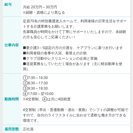
給与
月給 20万円～30万円
※経験・資格により異なる
定員70名の特別養護老人ホームで、利用者様の日常生活をサポー
トする介護業務をお願いします。
先輩職員が時間をかけて丁寧にサポートいたしますので、未経験
の方も安心してご応募ください！
仕事内容
■要介護3～5認定の方の介護を、ケアプランに基づき行います
■利用者様の食事や入浴、着替えの介助
■クラブ活動やレクリエーションの企画と実施
■送迎業務をしていただく場合があります（主に軽自動車を使
用）
①7:30～16:30
②8:30～17:30
③9:30～18:30
④17:00～翌10:00
勤務時間
※4交替制、④は月に4回程度
4交替制（早出・普通勤務・遅出・夜勤）でシフトの調整が可能で
すので、自分のライフスタイルに合わせて柔軟な働き方ができる
環境です。
雇用形態
正社員