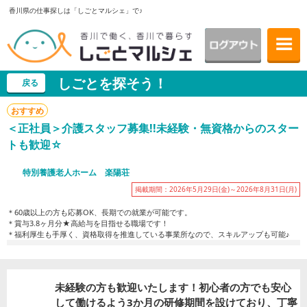
香川県の仕事探しは「しごとマルシェ」で♪
しごとを探そう！
戻る
おすすめ
＜正社員＞介護スタッフ募集!!未経験・無資格からのスター
トも歓迎☆
特別養護老人ホーム 楽陽荘
掲載期間：2026年5月29日(金)～2026年8月31日(月)
＊60歳以上の方も応募OK、長期での就業が可能です。
＊賞与3.8ヶ月分★高給与を目指せる職場です！
＊福利厚生も手厚く、資格取得を推進している事業所なので、スキルアップも可能♪
未経験の方も歓迎いたします！初心者の方でも安心
して働けるよう3か月の研修期間を設けており、丁寧