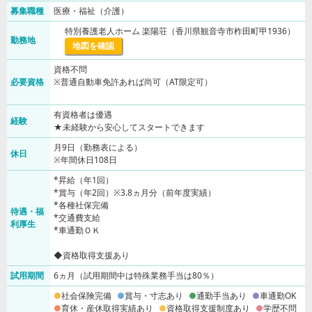
募集職種
医療・福祉（介護）
特別養護老人ホーム 楽陽荘（香川県観音寺市柞田町甲1936）
勤務地
地図を確認
資格不問
必要資格
※普通自動車免許あれば尚可（AT限定可）
有資格者は優遇
経験
★未経験から安心してスタートできます
月9日（勤務表による）
休日
※年間休日108日
*昇給（年1回）
*賞与（年2回）※3.8ヵ月分（前年度実績）
*各種社保完備
待遇・福
*交通費支給
利厚生
*車通勤ＯＫ
◆資格取得支援あり
試用期間
6ヵ月（試用期間中は特殊業務手当は80％）
社会保険完備
賞与・寸志あり
通勤手当あり
車通勤OK
育休・産休取得実績あり
資格取得支援制度あり
学歴不問