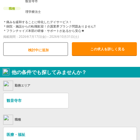
観音寺市
職種
理学療法士
＊痛みを緩和することに特化したデイサービス！
＊病院・施設からの転職歓迎！介護業界ブランク問題ありません!!
＊フランチャイズ本部の研修・サポートがあるから安心★
掲載期間：2026年7月17日(金)～2026年10月31日(土)
この求人を詳しく見る
検討中に追加
他の条件でも探してみませんか？
勤務エリア
観音寺市
職種
医療・福祉