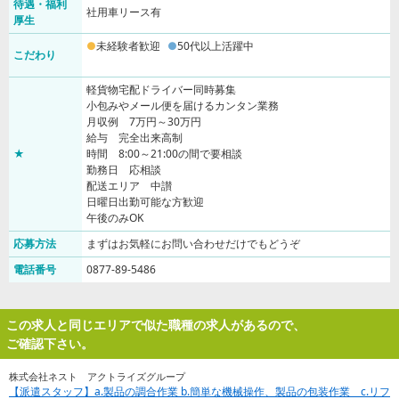
待遇・福利
社用車リース有
厚生
未経験者歓迎
50代以上活躍中
こだわり
軽貨物宅配ドライバー同時募集
小包みやメール便を届けるカンタン業務
月収例 7万円～30万円
給与 完全出来高制
★
時間 8:00～21:00の間で要相談
勤務日 応相談
配送エリア 中讃
日曜日出勤可能な方歓迎
午後のみOK
応募方法
まずはお気軽にお問い合わせだけでもどうぞ
電話番号
0877-89-5486
この求人と同じエリアで似た職種の求人があるので、
ご確認下さい。
株式会社ネスト アクトライズグループ
【派遣スタッフ】a.製品の調合作業 b.簡単な機械操作、製品の包装作業 c.リフ