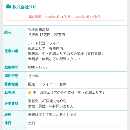
株式会社THS
掲載期間：2026年5月11日(月)～2026年5月17日(日)
完全出来高制
給与
月収例 18万円～22万円
ルート配送ドライバー
配送エリア 香川県内
仕事内容
勤務地 中・西讃エリアの各企業様（直行直帰）
食料品・飲料などの配達スタッフ
勤務時間
8:00～17:00
雇用形態
その他
募集職種
配送・ドライバー・倉庫
勤務地
中・西讃エリアの各企業様（中・西讃エリア）
要普免（AT限定でもOK）
必要資格
女性・男性・年齢問いません
経験
未経験者も丁寧にお教えします
休日
土日