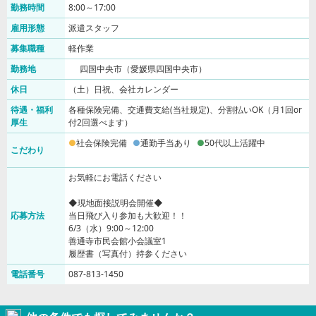
勤務時間
8:00～17:00
雇用形態
派遣スタッフ
募集職種
軽作業
勤務地
四国中央市（愛媛県四国中央市）
休日
（土）日祝、会社カレンダー
待遇・福利
各種保険完備、交通費支給(当社規定)、分割払いOK（月1回or
厚生
付2回選べます）
社会保険完備
通勤手当あり
50代以上活躍中
こだわり
お気軽にお電話ください
◆現地面接説明会開催◆
応募方法
当日飛び入り参加も大歓迎！！
6/3（水）9:00～12:00
善通寺市民会館小会議室1
履歴書（写真付）持参ください
電話番号
087-813-1450