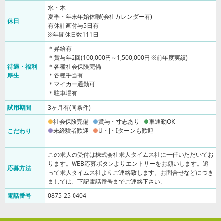
水・木
夏季・年末年始休暇(会社カレンダー有)
休日
有休計画付与5日有
※年間休日数111日
＊昇給有
＊賞与年2回(100,000円～1,500,000円 ※前年度実績)
待遇・福利
＊各種社会保険完備
厚生
＊各種手当有
＊マイカー通勤可
＊駐車場有
試用期間
3ヶ月有(同条件)
社会保険完備
賞与・寸志あり
車通勤OK
未経験者歓迎
U・J・Iターンも歓迎
こだわり
この求人の受付は株式会社求人タイムス社に一任いただいてお
ります。WEB応募ボタンよりエントリーをお願いします。追
応募方法
って求人タイムス社よりご連絡致します。お問合せなどにつき
ましては、下記電話番号までご連絡下さい。
電話番号
0875-25-0404