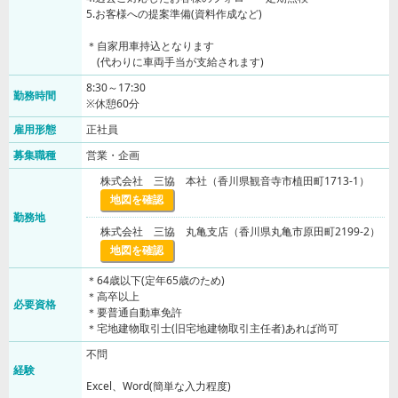
5.お客様への提案準備(資料作成など)
＊自家用車持込となります
(代わりに車両手当が支給されます)
8:30～17:30
勤務時間
※休憩60分
雇用形態
正社員
募集職種
営業・企画
株式会社 三協 本社（香川県観音寺市植田町1713-1）
地図を確認
勤務地
株式会社 三協 丸亀支店（香川県丸亀市原田町2199-2）
地図を確認
＊64歳以下(定年65歳のため)
＊高卒以上
必要資格
＊要普通自動車免許
＊宅地建物取引士(旧宅地建物取引主任者)あれば尚可
不問
経験
Excel、Word(簡単な入力程度)