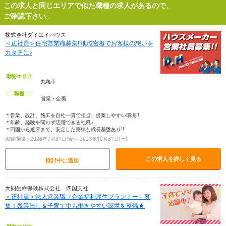
この求人と同じエリアで似た職種の求人があるので、
ご確認下さい。
株式会社ダイエイハウス
＜正社員＞住宅営業職募集!!地域密着でお客様の想いを
カタチに♪
勤務エリア
丸亀市
職種
営業・企画
＊営業、設計、施工を自社一貫で担当、提案しやすい環境!!
＊年齢、経験を問わず活躍できる社風♪
＊四国から近県まで、安定した実績と成長基盤あり!!
掲載期間：2026年7月31日(金)～2026年10月31日(土)
この求人を詳しく見る
検討中に追加
大同生命保険株式会社 四国支社
＜正社員＞法人営業職（企業福利厚生プランナー）募
集！残業無し＆子育て中も働きやすい環境を整備★