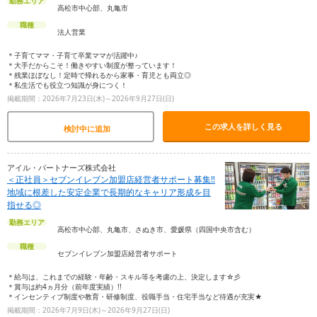
勤務エリア
高松市中心部、丸亀市
職種
法人営業
＊子育てママ・子育て卒業ママが活躍中♪
＊大手だからこそ！働きやすい制度が整っています！
＊残業ほぼなし！定時で帰れるから家事・育児とも両立◎
＊私生活でも役立つ知識が身につく！
掲載期間：2026年7月23日(木)～2026年9月27日(日)
この求人を詳しく見る
検討中に追加
アイル・パートナーズ株式会社
＜正社員＞セブンイレブン加盟店経営者サポート募集‼
地域に根差した安定企業で長期的なキャリア形成を目
指せる◎
勤務エリア
高松市中心部、丸亀市、さぬき市、愛媛県（四国中央市含む）
職種
セブンイレブン加盟店経営者サポート
＊給与は、これまでの経験・年齢・スキル等を考慮の上、決定します☆彡
＊賞与は約4ヵ月分（前年度実績）!!
＊インセンティブ制度や教育・研修制度、役職手当・住宅手当など待遇が充実★
掲載期間：2026年7月9日(木)～2026年9月27日(日)