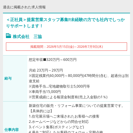
過去に掲載された求人情報
＜正社員＞提案営業スタッフ募集!!未経験の方でも社内でしっか
りサポートします！
株式会社 三協
掲載期間：2026年5月15日(金)～2026年7月9日(木)
想定年収■320万円～600万円
月給 23万円～29万円
※固定残業代60,000円～80,000円(47時間分)含む、超過分は別
給与
途支給
※資格手当…宅地建物取引士5,000円等
※車両手当15,000円
※営業成績による報奨金制度有(売上入金額の1％)
新築住宅の販売・リフォーム事業についての提案営業です。
【具体的には】
1.住宅展示場へご来場されたお客様への接客
2.ホームページなどからの問合せ対応
3.イベント集客(ポスティングなど)
仕事内容
4.過去ご対応したお客様のフォロー・定期点検