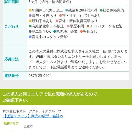
試用期間
3ヶ月（給与・待遇同条件）
年間休日120日以上
残業月20時間未満
社会保険完備
賞与・寸志あり
寮・社宅・住宅手当あり
通勤手当あり
育休・産休取得実績あり
有給消化率50％以上
学歴不問
U・J・Iターンも歓迎
こだわり
第二新卒OK
県内地元企業
転勤なし
育児中のスタッフ活躍中
この求人の受付は株式会社求人タイムス社に一任頂いておりま
す。WEB応募ボタンよりエントリーをお願いします。追っ
応募方法
て、求人タイムス社よりご連絡いたします。お問合せなどにつ
きましては、下記電話番号までご連絡ください。
電話番号
0875-25-0404
この求人と同じエリアで似た職種の求人があるので、
ご確認下さい。
株式会社ネスト アクトライズグループ
【派遣スタッフ】商品の成型・箱詰め
勤務エリア
三豊市