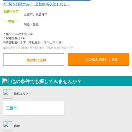
2日制＆日勤のみ!!（交替制も夜勤もなし）
勤務エリア
三豊市、観音寺市
職種
製造・生産
＊創立60年の安定企業
＊採用面接は1回
※勤務地選べます（本社豊浜工場or山本工場）
掲載期間：2026年4月24日(金)～2026年10月31日(土)
この求人を詳しく見る
検討中に追加
他の条件でも探してみませんか？
勤務エリア
三豊市
職種