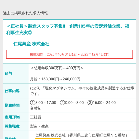
過去に掲載された求人情報
＜正社員＞製造スタッフ募集!! 創業105年の安定老舗企業、福
利厚生充実◎
仁尾興産 株式会社
掲載期間：2025年10月31日(金)～2025年12月4日(木)
＜想定年収300万円～400万円＞
給与
月給：163,000円～240,000円
にがり「塩化マグネシウム」やその他化成品を製造するお仕事
仕事内容
です。
①8:00～17:00 ②0:00～8:00 ③16:00～24:00
勤務時間
交替制
雇用形態
正社員
募集職種
製造・生産
仁尾興産 株式会社（香川県三豊市仁尾町仁尾辛１番地）