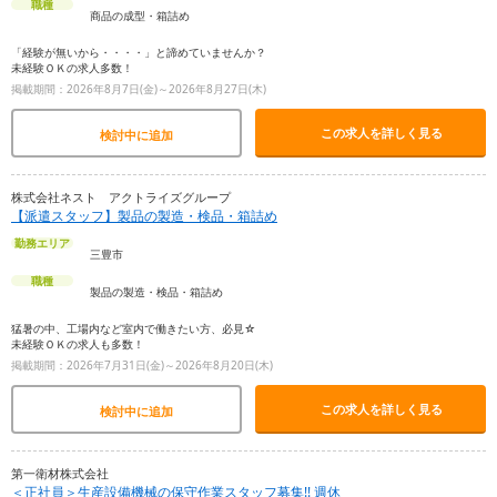
職種
商品の成型・箱詰め
「経験が無いから・・・・」と諦めていませんか？
未経験ＯＫの求人多数！
掲載期間：2026年8月7日(金)～2026年8月27日(木)
この求人を詳しく見る
検討中に追加
株式会社ネスト アクトライズグループ
【派遣スタッフ】製品の製造・検品・箱詰め
勤務エリア
三豊市
職種
製品の製造・検品・箱詰め
猛暑の中、工場内など室内で働きたい方、必見☆
未経験ＯＫの求人も多数！
掲載期間：2026年7月31日(金)～2026年8月20日(木)
この求人を詳しく見る
検討中に追加
第一衛材株式会社
＜正社員＞生産設備機械の保守作業スタッフ募集!! 週休