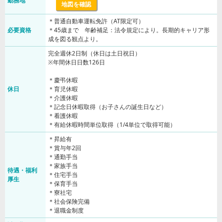
勤務地
地図を確認
＊普通自動車運転免許（AT限定可）
必要資格
＊45歳まで 年齢補足：法令規定により。長期的キャリア形
成を図る観点より。
完全週休2日制（休日は土日祝日）
※年間休日日数126日
＊慶弔休暇
休日
＊育児休暇
＊介護休暇
＊記念日休暇取得（お子さんの誕生日など）
＊看護休暇
＊有給休暇時間単位取得（1/4単位で取得可能）
＊昇給有
＊賞与年2回
＊通勤手当
＊家族手当
待遇・福利
＊住宅手当
厚生
＊保育手当
＊寮社宅
＊社会保険完備
＊退職金制度