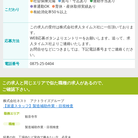
社会保険完備
賞与・寸志あり
通勤手当あり
車通勤OK
育休・産休取得実績あり
こだわり
有給消化率50％以上
この求人の受付は株式会社求人タイムス社に一任頂いておりま
す。
WEB応募ボタンよりエントリーをお願いします。追って、求
応募方法
人タイムス社よりご連絡いたします。
お問合せなどにつきましては、下記電話番号までご連絡くださ
い。
電話番号
0875-25-0404
この求人と同じエリアで似た職種の求人があるので、
ご確認下さい。
株式会社ネスト アクトライズグループ
【派遣スタッフ】製造補助作業・目視検査
勤務エリア
観音寺市
職種
製造補助作業・目視検査
猛暑の中、工場内など室内で働きたい方、必見☆