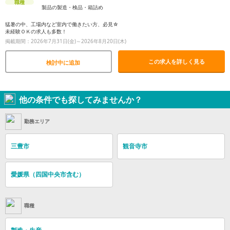
職種
製品の製造・検品・箱詰め
猛暑の中、工場内など室内で働きたい方、必見☆
未経験ＯＫの求人も多数！
掲載期間：2026年7月31日(金)～2026年8月20日(木)
この求人を詳しく見る
検討中に追加
他の条件でも探してみませんか？
勤務エリア
三豊市
観音寺市
愛媛県（四国中央市含む）
職種