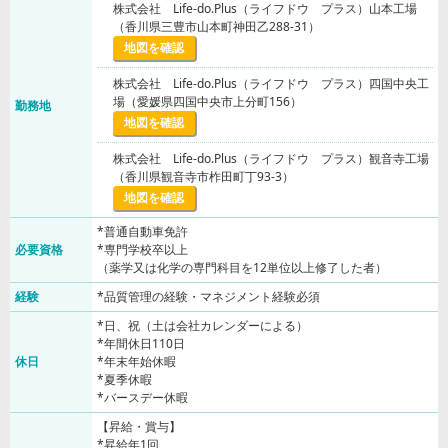
株式会社 Life-do.Plus（ライフドウ プラス）山本工場
（香川県三豊市山本町神田乙288-31）
地図を確認
株式会社 Life-do.Plus（ライフドウ プラス）四国中央工
場（愛媛県四国中央市上分町156）
勤務地
地図を確認
株式会社 Life-do.Plus（ライフドウ プラス）観音寺工場
（香川県観音寺市柞田町丁93-3）
地図を確認
*普通自動車免許
必要資格
*専門学校卒以上
（薬学又は化学の専門科目を12単位以上修了した者）
経験
*品質管理の経験・マネジメント経験必須
*日、祝（土は会社カレンダーによる）
*年間休日110日
休日
*年末年始休暇
*夏季休暇
*バースデー休暇
【昇給・賞与】
*昇給年1回