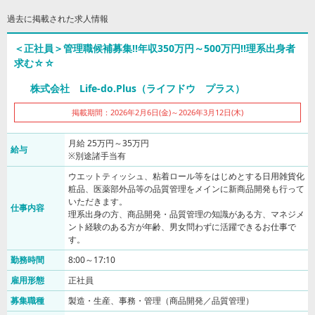
過去に掲載された求人情報
＜正社員＞管理職候補募集!!年収350万円～500万円!!理系出身者
求む☆☆
株式会社 Life-do.Plus（ライフドウ プラス）
掲載期間：2026年2月6日(金)～2026年3月12日(木)
月給 25万円～35万円
給与
※別途諸手当有
ウエットティッシュ、粘着ロール等をはじめとする日用雑貨化
粧品、医薬部外品等の品質管理をメインに新商品開発も行って
いただきます。
仕事内容
理系出身の方、商品開発・品質管理の知識がある方、マネジメ
ント経験のある方が年齢、男女問わずに活躍できるお仕事で
す。
勤務時間
8:00～17:10
雇用形態
正社員
募集職種
製造・生産、事務・管理（商品開発／品質管理）