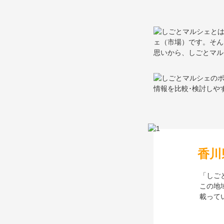
香川
「しご
この地
載って