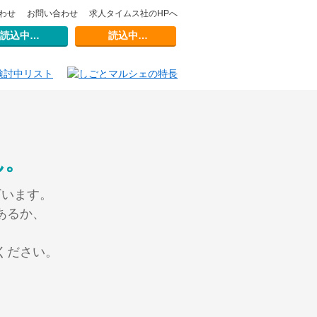
わせ
お問い合わせ
求人タイムス社のHPへ
読込中…
読込中…
ん。
ざいます。
あるか、
ください。