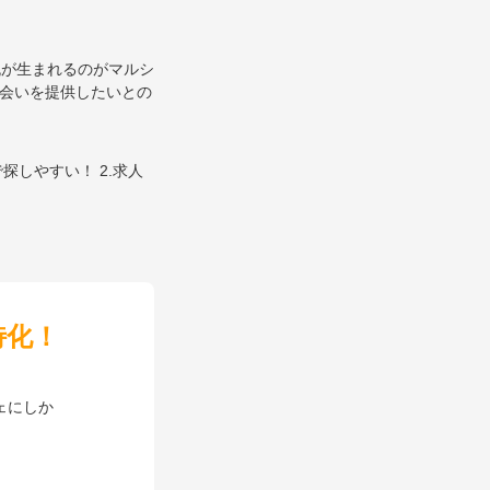
特化！
ェにしか