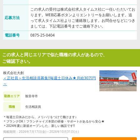
この求人の受付は株式会社求人タイムス社に一任いただいてお
ります。WEB応募ボタンよりエントリーをお願いします。追
応募方法
って求人タイムス社よりご連絡致します。お問合せなどにつき
ましては、下記電話番号までご連絡下さい。
電話番号
0875-25-0404
この求人と同じエリアで似た職種の求人があるので、
ご確認下さい。
株式会社大創
＜正社員＞生活相談員募集!!毎週土日休み★月給30万円
～
観音寺市
勤務エリア
生活相談員
職種
＊毎週土日休みだから、メリハリをつけて働けます♪
＊ブランクOK！フランチャイズ本部の研修・サポートがあるから安心★
＊2024年夏に新規オープンした、新しい施設です!!
掲載期間：2026年7月17日(金)～2026年10月31日(土)