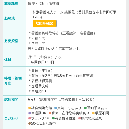
募集職種
医療・福祉（看護師）
特別養護老人ホーム 楽陽荘（香川県観音寺市柞田町甲
1936）
勤務地
地図を確認
＊看護師資格取得者（正看護師・准看護師）
＊年齢不問
必要資格
＊学歴不問
※６０歳以上の方も応募可能です。
月9日（勤務表による）
休日
※年間休日110日
＊昇給（年1回）
＊賞与（年2回）※3.8ヵ月分（前年度実績）
待遇・福利
＊各種社保完備
厚生
＊交通費支給
＊車通勤OK
試用期間
6ヵ月（試用期間中は特殊業務手当は80％）
社会保険完備
賞与・寸志あり
通勤手当あり
車通勤OK
育休・産休取得実績あり
学歴不問
ブランクOK
有資格者優遇
県内地元企業
こだわり
50代以上活躍中