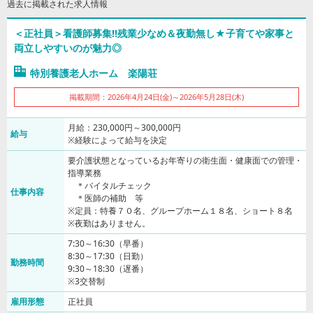
過去に掲載された求人情報
＜正社員＞看護師募集!!残業少なめ＆夜勤無し★子育てや家事と
両立しやすいのが魅力◎
特別養護老人ホーム 楽陽荘
掲載期間：2026年4月24日(金)～2026年5月28日(木)
月給：230,000円～300,000円
給与
※経験によって給与を決定
要介護状態となっているお年寄りの衛生面・健康面での管理・
指導業務
＊バイタルチェック
仕事内容
＊医師の補助 等
※定員：特養７０名、グループホーム１８名、ショート８名
※夜勤はありません。
7:30～16:30（早番）
8:30～17:30（日勤）
勤務時間
9:30～18:30（遅番）
※3交替制
雇用形態
正社員