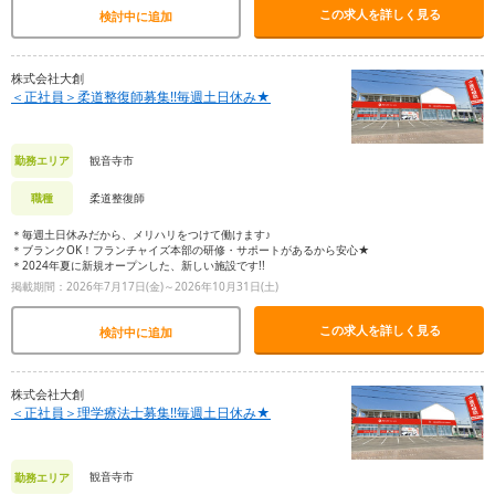
この求人を詳しく見る
検討中に追加
株式会社大創
＜正社員＞柔道整復師募集!!毎週土日休み★
観音寺市
勤務エリア
柔道整復師
職種
＊毎週土日休みだから、メリハリをつけて働けます♪
＊ブランクOK！フランチャイズ本部の研修・サポートがあるから安心★
＊2024年夏に新規オープンした、新しい施設です!!
掲載期間：2026年7月17日(金)～2026年10月31日(土)
この求人を詳しく見る
検討中に追加
株式会社大創
＜正社員＞理学療法士募集!!毎週土日休み★
観音寺市
勤務エリア