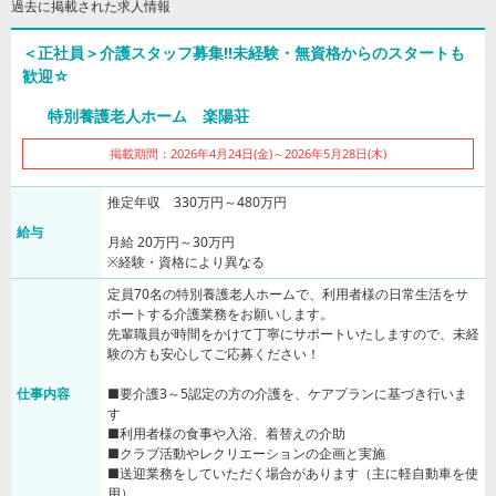
過去に掲載された求人情報
＜正社員＞介護スタッフ募集!!未経験・無資格からのスタートも
歓迎☆
特別養護老人ホーム 楽陽荘
掲載期間：2026年4月24日(金)～2026年5月28日(木)
推定年収 330万円～480万円
給与
月給 20万円～30万円
※経験・資格により異なる
定員70名の特別養護老人ホームで、利用者様の日常生活をサ
ポートする介護業務をお願いします。
先輩職員が時間をかけて丁寧にサポートいたしますので、未経
験の方も安心してご応募ください！
仕事内容
■要介護3～5認定の方の介護を、ケアプランに基づき行いま
す
■利用者様の食事や入浴、着替えの介助
■クラブ活動やレクリエーションの企画と実施
■送迎業務をしていただく場合があります（主に軽自動車を使
用）