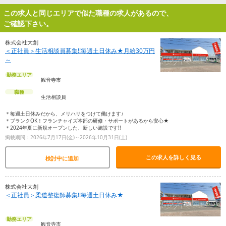
この求人と同じエリアで似た職種の求人があるので、
ご確認下さい。
株式会社大創
＜正社員＞生活相談員募集!!毎週土日休み★月給30万円
～
勤務エリア
観音寺市
職種
生活相談員
＊毎週土日休みだから、メリハリをつけて働けます♪
＊ブランクOK！フランチャイズ本部の研修・サポートがあるから安心★
＊2024年夏に新規オープンした、新しい施設です!!
掲載期間：2026年7月17日(金)～2026年10月31日(土)
この求人を詳しく見る
検討中に追加
株式会社大創
＜正社員＞柔道整復師募集!!毎週土日休み★
勤務エリア
観音寺市