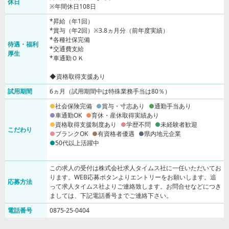
休日
※年間休日108日
*昇給（年1回）
*賞与（年2回）※3.8ヵ月分（前年度実績）
*各種社保完備
待遇・福利
*交通費支給
厚生
*車通勤ＯＫ
◆資格取得支援あり
試用期間
6ヵ月（試用期間中は特殊業務手当は80％）
社会保険完備
賞与・寸志あり
通勤手当あり
車通勤OK
育休・産休取得実績あり
資格取得支援制度あり
学歴不問
未経験者歓迎
こだわり
ブランクOK
有資格者優遇
県内地元企業
50代以上活躍中
この求人の受付は株式会社求人タイムス社に一任いただいてお
ります。WEB応募ボタンよりエントリーをお願いします。追
応募方法
って求人タイムス社よりご連絡致します。お問合せなどにつき
ましては、下記電話番号までご連絡下さい。
電話番号
0875-25-0404