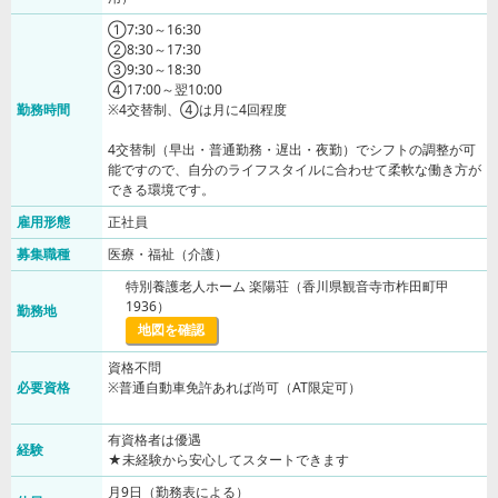
①7:30～16:30
②8:30～17:30
③9:30～18:30
④17:00～翌10:00
勤務時間
※4交替制、④は月に4回程度
4交替制（早出・普通勤務・遅出・夜勤）でシフトの調整が可
能ですので、自分のライフスタイルに合わせて柔軟な働き方が
できる環境です。
雇用形態
正社員
募集職種
医療・福祉（介護）
特別養護老人ホーム 楽陽荘（香川県観音寺市柞田町甲
1936）
勤務地
地図を確認
資格不問
必要資格
※普通自動車免許あれば尚可（AT限定可）
有資格者は優遇
経験
★未経験から安心してスタートできます
月9日（勤務表による）