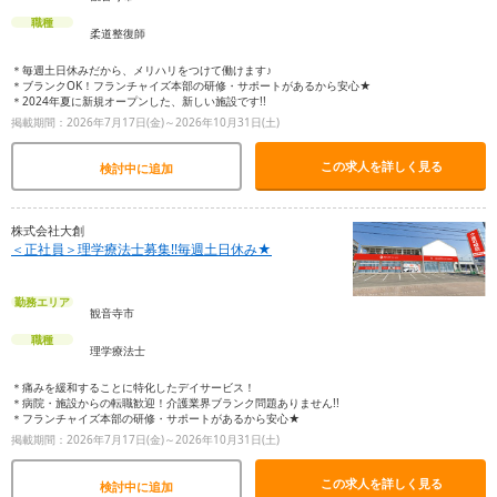
職種
柔道整復師
＊毎週土日休みだから、メリハリをつけて働けます♪
＊ブランクOK！フランチャイズ本部の研修・サポートがあるから安心★
＊2024年夏に新規オープンした、新しい施設です!!
掲載期間：2026年7月17日(金)～2026年10月31日(土)
この求人を詳しく見る
検討中に追加
株式会社大創
＜正社員＞理学療法士募集!!毎週土日休み★
勤務エリア
観音寺市
職種
理学療法士
＊痛みを緩和することに特化したデイサービス！
＊病院・施設からの転職歓迎！介護業界ブランク問題ありません!!
＊フランチャイズ本部の研修・サポートがあるから安心★
掲載期間：2026年7月17日(金)～2026年10月31日(土)
この求人を詳しく見る
検討中に追加