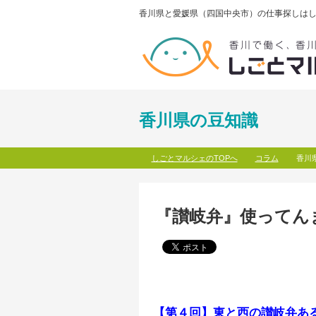
香川県と愛媛県（四国中央市）の仕事探しはし
香川県の豆知識
しごとマルシェのTOPへ
コラム
香川
『讃岐弁』使ってんま
【第４回】
東と西の讃岐弁