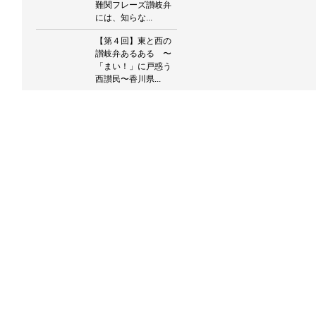
難関フレーズ讃岐弁
には、知らな...
【第４回】東と西の
讃岐弁あるある 〜
「まい！」に戸惑う
西讃民〜香川県...
とある日のマルシェ
スタッフの話
題・・・「香川って
～世帯あたりの預貯
金...
唐突ですが、【ス
ネ】と言われたらど
こを指します
か？？？【一般的】
と思...
バックナンバー
2026.08.06
転職相談に乗ってい