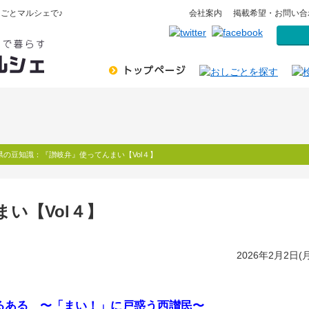
ごとマルシェで♪
会社案内
掲載希望・お問い合
県の豆知識：『讃岐弁』使ってんまい【Vol４】
い【Vol４】
2026年2月2日(月
あるある
〜「まい！」に戸惑う西讃民〜