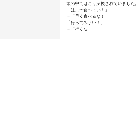
頭の中ではこう変換されていました
「はよ〜食べまい！」
＝「早く食べるな！！」
「行ってみまい！」
＝「行くな！！」
・・でも、優しい顔で言われてるの
どっちなん？と頭の中が混乱状態に
でも、しばらくして衝撃の事実が判
高松の「〜まい！」は、「〜しなさ
つまり、
「はよ〜食べまい」＝「早く食べな
「あのうどん屋さんに行ってみまい
・・真逆やん。
意味を知るまでは、「なんでこんな
地味に心をざわつかせていました（
というわけで、西讃から高松に移り