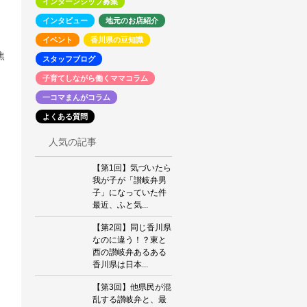
インターンシップ募集
インタビュー
地元のお店紹介
イベント
香川県の豆知識
焦
スタッフブログ
子育てしながら働くママコラム
一コマまんがコラム
よくある質問
人気の記事
【第1回】気づいたら
我が子が「讃岐弁男
子」になっていた件
最近、ふと気...
【第2回】同じ香川県
なのに違う！？東と
西の讃岐弁あるある
香川県は日本...
【第3回】他県民が混
乱する讃岐弁と、最