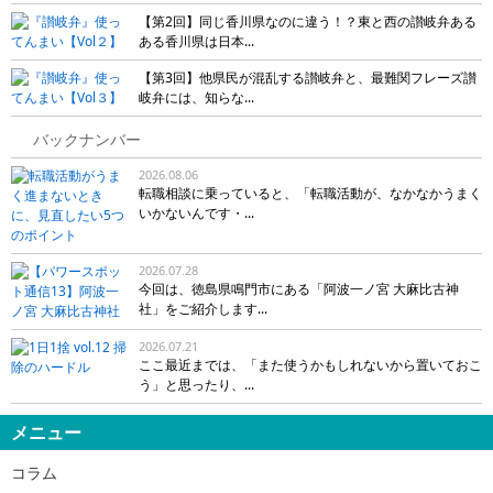
【第2回】同じ香川県なのに違う！？東と西の讃岐弁ある
ある香川県は日本...
【第3回】他県民が混乱する讃岐弁と、最難関フレーズ讃
岐弁には、知らな...
バックナンバー
2026.08.06
転職相談に乗っていると、「転職活動が、なかなかうまく
いかないんです・...
2026.07.28
今回は、徳島県鳴門市にある「阿波一ノ宮 大麻比古神
社」をご紹介します...
2026.07.21
ここ最近までは、「また使うかもしれないから置いておこ
う」と思ったり、...
メニュー
コラム