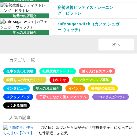
姿勢改善ピラティストレーニン
グ ピラトレ
地元のお店紹介
cafe sugar witch（カフェ シュガ
ー ウィッチ）
地元のお店紹介
次へ
カテゴリ一覧
仕事を楽しむ実験
転職成功ストーリー
働く人におススメ本
転職をふと考えたら・・
お知らせ
インターンシップ募集
インタビュー
地元のお店紹介
イベント
香川県の豆知識
スタッフブログ
子育てしながら働くママコラム
一コマまんがコラム
よくある質問
人気の記事
【第1回】気づいたら我が子が「讃岐弁男子」になってい
た件最近、ふと気...