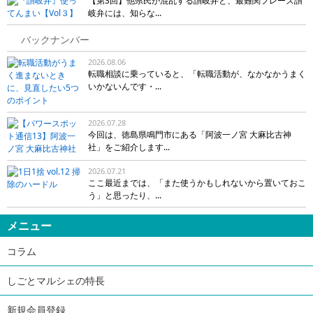
【第3回】他県民が混乱する讃岐弁と、最難関フレーズ讃
岐弁には、知らな...
バックナンバー
2026.08.06
転職相談に乗っていると、「転職活動が、なかなかうまく
いかないんです・...
2026.07.28
今回は、徳島県鳴門市にある「阿波一ノ宮 大麻比古神
社」をご紹介します...
2026.07.21
ここ最近までは、「また使うかもしれないから置いておこ
う」と思ったり、...
メニュー
コラム
しごとマルシェの特長
新規会員登録