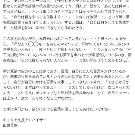
では、その自己イメージはどこで作られるのか？答えは意外とシンプルで、周
囲からの言葉や評価の積み重ねなのだそう。例えば、親から「あんたは何やっ
てもダメねえ。」という風にネガティブなことばかりを言われて育てられた
ら、「自分は何をやっても失敗する・・」「自分には無理・・」という風に潜
在意識に刷り込まれてしまうらしい。すると脳は、「自分は何をしても失敗す
る」と処理を始め、本当にできなくなるのだそう。
この本を読みながら、私自身にも起こっているかも・・・と思った。日頃か
ら、「私なんて◯◯キロもあるんやで〜」と、聞かれてもいないのに自分の
体重を言いふらし、「痩せたいけど痩せられない・・」と言いまわってる(￣▽
￣;)お腹が空いていないのにパンやお菓子を食べるのが常態化しているのは、潜
在意識が「自分は痩せられない人だから・・」と言い聞かせてたのかも∑(ﾟДﾟ)
半分冗談の自分のことはさておき、普段、自分にどんな言葉をかけているか
が、未来の行動を決めているというのは心に留めておく必要があると思う。そ
して、自分が自分にかける言葉を大事にしていきたいですね。「できるか分か
らないけど、まずはやってみよう！」「ミスしてしまったけど、次はきっと大
丈夫！」という風にポジティブな自己対話を積み重ねることで、自己イメージ
は上がり、次の一歩が軽くなるはずなので。
まずは今日から、自分にかける言葉を優しくしてあげたいですね♪
キャリア支援アドバイザー
飯原美保