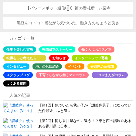
【パワースポット通信⑥】第85番札所 八栗寺
黒豆をコトコト煮ながら気づいた、働き方のちょうど良さ
カテゴリ一覧
仕事を楽しむ実験
転職成功ストーリー
働く人におススメ本
転職をふと考えたら・・
お知らせ
インターンシップ募集
インタビュー
地元のお店紹介
イベント
香川県の豆知識
スタッフブログ
子育てしながら働くママコラム
一コマまんがコラム
よくある質問
人気の記事
【第1回】気づいたら我が子が「讃岐弁男子」になってい
た件最近、ふと気...
【第2回】同じ香川県なのに違う！？東と西の讃岐弁ある
ある香川県は日本...