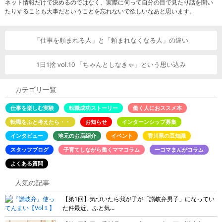
ネット情報だけで決めるのではなく、実際に伺って自分の目で見たり話を聞い
たりすることも大事だということを忘れないで欲しいなあと思います。
「仕事を頼まれる人」と「頼まれなくなる人」の違い
1日1捨 vol.10 「ちゃんとしなきゃ」という思い込み
カテゴリ一覧
仕事を楽しむ実験
転職成功ストーリー
働く人におススメ本
転職をふと考えたら・・
お知らせ
インターンシップ募集
インタビュー
地元のお店紹介
イベント
香川県の豆知識
スタッフブログ
子育てしながら働くママコラム
一コマまんがコラム
よくある質問
人気の記事
【第1回】気づいたら我が子が「讃岐弁男子」になってい
た件最近、ふと気...