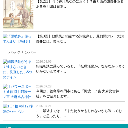
【第2回】同じ香川県なのに違う！？東と西の讃岐弁ある
ある香川県は日本...
【第3回】他県民が混乱する讃岐弁と、最難関フレーズ讃
岐弁には、知らな...
バックナンバー
2026.08.06
転職相談に乗っていると、「転職活動が、なかなかうまく
いかないんです・...
2026.07.28
今回は、徳島県鳴門市にある「阿波一ノ宮 大麻比古神
社」をご紹介します...
2026.07.21
ここ最近までは、「また使うかもしれないから置いておこ
う」と思ったり、...