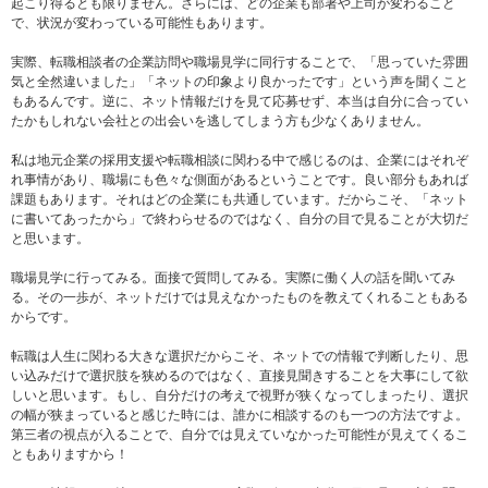
起こり得るとも限りません。さらには、どの企業も部署や上司が変わること
で、状況が変わっている可能性もあります。
実際、転職相談者の企業訪問や職場見学に同行することで、「思っていた雰囲
気と全然違いました」「ネットの印象より良かったです」という声を聞くこと
もあるんです。逆に、ネット情報だけを見て応募せず、本当は自分に合ってい
たかもしれない会社との出会いを逃してしまう方も少なくありません。
私は地元企業の採用支援や転職相談に関わる中で感じるのは、企業にはそれぞ
れ事情があり、職場にも色々な側面があるということです。良い部分もあれば
課題もあります。それはどの企業にも共通しています。だからこそ、「ネット
に書いてあったから」で終わらせるのではなく、自分の目で見ることが大切だ
と思います。
職場見学に行ってみる。面接で質問してみる。実際に働く人の話を聞いてみ
る。その一歩が、ネットだけでは見えなかったものを教えてくれることもある
からです。
転職は人生に関わる大きな選択だからこそ、ネットでの情報で判断したり、思
い込みだけで選択肢を狭めるのではなく、直接見聞きすることを大事にして欲
しいと思います。もし、自分だけの考えで視野が狭くなってしまったり、選択
の幅が狭まっていると感じた時には、誰かに相談するのも一つの方法ですよ。
第三者の視点が入ることで、自分では見えていなかった可能性が見えてくるこ
ともありますから！